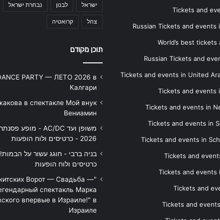
ישראל
לבנון
נבחרת ישראל
Tickets and ev
צהל
קרואטיה
Russian Tickets and events
World’s best tickets
תוכן מקודם
Russian Tickets and event
Tickets and events in United Ar
DANCE PARTY — ЛЕТО 2026 в
Калгари
Tickets and events
жакова в спектакле Мой внук
Tickets and events in 
Вениамин
Tickets and events in S
משופן ועד AC/DC - מופע 
2026 - כרטיסים ולוח הופעות
Tickets and events in Sc
Tickets and events
כרטיסים ולוח הופעות
Tickets and events
икитских Ворот — Свадьба —
Tickets and eve
егендарный спектакль Марка
ского впервые в Израиле!" в
Tickets and event
Израиле