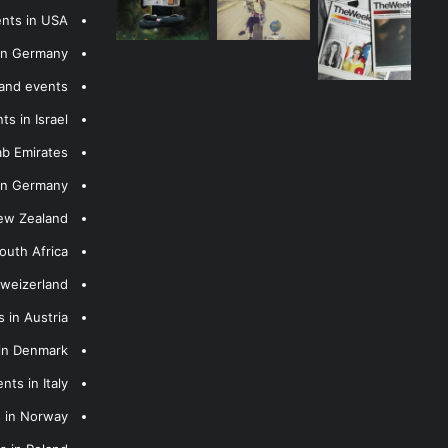
ents in USA
 in Germany
 and events
s in Israel
ab Emirates
 in Germany
New Zealand
outh Africa
hweizerland
 in Austria
 in Denmark
nts in Italy
s in Norway