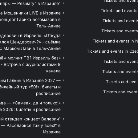
Tickets and event
"Песняры — Pesniary" в Израиле
Tickets and event
е Мошенники LIVE в Израиле
концерт Гарика Богомазова в
Tickets and events
Тель-Авиве
Tickets and events
дерович в Израиле: «Откуда
Tickets and events in 
ялся Шендерович?» - съёмка
с Марком Лави в Тель-Авиве
Tickets and events in Cze
 чём молчит ТВ? Израиль без
Tickets and event
 - Встреча с журналистами 9
канала
Tickets and event
им Галкин в Израиле 2027 —
Tickets and even
илейный тур «50!»: билеты и
Tickets and event
расписание
да — «Самеах, да и только!»
е 2026: билеты и расписание
ый стендап концерт Валерии
— Расслабься так у всех!" в
Израиле