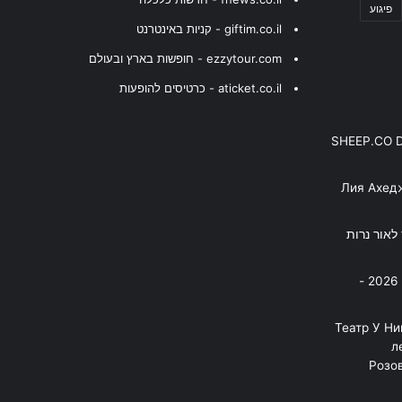
פיגוע
giftim.co.il - קניות באינטרנט
ezzytour.com - חופשות בארץ ובעולם
aticket.co.il - כרטיסים להופעות
SHEEP.CO 
Лия Ахед
פסנתר לאור נרות
בניה ברבי - חוגג עשור על הבמות! 2026 -
"Театр У Н
л
Розов