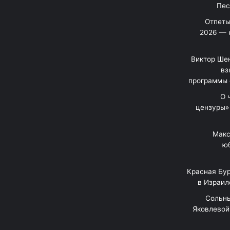
Отпеты
2026 — 
Виктор Шен
вз
программы 
«О
цензуры»
Макс
юб
Красная Бур
в Израил
"Сольн
Яковлевой 