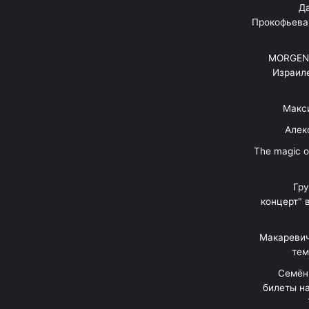
"Д
Прокофьева
MORGENS
Израил
Макс
Алек
"The magic 
Гр
концерт" 
Макаревич
тем
Семён
билеты на