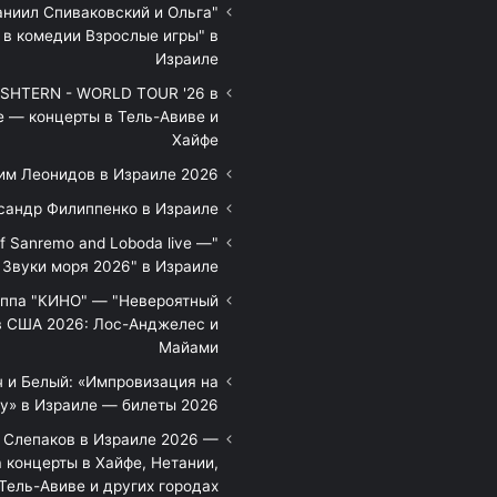
аниил Спиваковский и Ольга
 в комедии Взрослые игры" в
Израиле
HTERN - WORLD TOUR '26 в
е — концерты в Тель-Авиве и
Хайфе
им Леонидов в Израиле 2026
сандр Филиппенко в Израиле
of Sanremo and Loboda live —
Звуки моря 2026" в Израиле
уппа "КИНО" — "Невероятный
в США 2026: Лос-Анджелес и
Майами
 и Белый: «Импровизация на
у» в Израиле — билеты 2026
 Слепаков в Израиле 2026 —
 концерты в Хайфе, Нетании,
Тель-Авиве и других городах