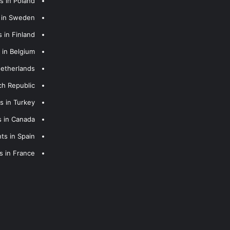
s in Poland
s in Sweden
 in Finland
 in Belgium
Netherlands
ch Republic
s in Turkey
s in Canada
ts in Spain
s in France