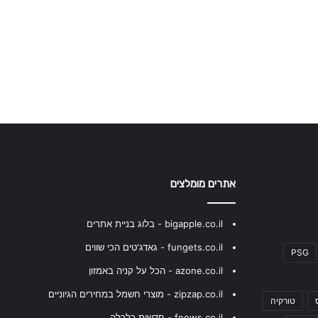
אתרים מומלצים
bigapple.co.il - בלוג בניית אתרים
fungets.co.il - גאדג'טים הכי שווים
PSG
azone.co.il - הכל על קניה באמזון
zipzap.co.il - מוצרי חשמל במחירים הגיוניים
טורקיה
fnews.co.il - חדשות כלכלה