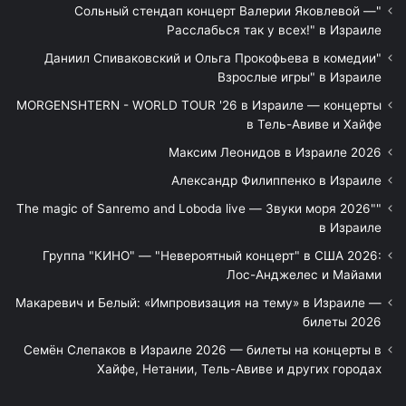
"Сольный стендап концерт Валерии Яковлевой —
Расслабься так у всех!" в Израиле
"Даниил Спиваковский и Ольга Прокофьева в комедии
Взрослые игры" в Израиле
MORGENSHTERN - WORLD TOUR '26 в Израиле — концерты
в Тель-Авиве и Хайфе
Максим Леонидов в Израиле 2026
Александр Филиппенко в Израиле
"The magic of Sanremo and Loboda live — Звуки моря 2026"
в Израиле
Группа "КИНО" — "Невероятный концерт" в США 2026:
Лос-Анджелес и Майами
Макаревич и Белый: «Импровизация на тему» в Израиле —
билеты 2026
Семён Слепаков в Израиле 2026 — билеты на концерты в
Хайфе, Нетании, Тель-Авиве и других городах