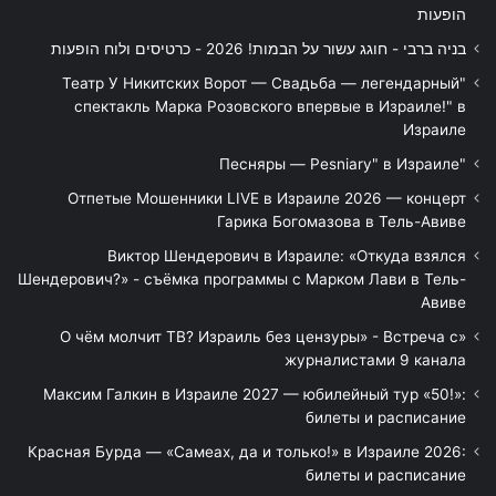
הופעות
בניה ברבי - חוגג עשור על הבמות! 2026 - כרטיסים ולוח הופעות
"Театр У Никитских Ворот — Свадьба — легендарный
спектакль Марка Розовского впервые в Израиле!" в
Израиле
"Песняры — Pesniary" в Израиле
Отпетые Мошенники LIVE в Израиле 2026 — концерт
Гарика Богомазова в Тель-Авиве
Виктор Шендерович в Израиле: «Откуда взялся
Шендерович?» - съёмка программы с Марком Лави в Тель-
Авиве
«О чём молчит ТВ? Израиль без цензуры» - Встреча с
журналистами 9 канала
Максим Галкин в Израиле 2027 — юбилейный тур «50!»:
билеты и расписание
Красная Бурда — «Самеах, да и только!» в Израиле 2026:
билеты и расписание