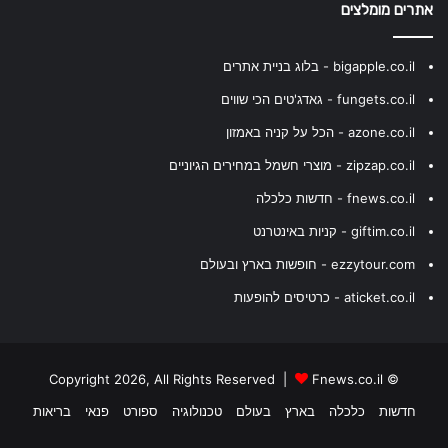
אתרים מומלצים
bigapple.co.il - בלוג בניית אתרים
fungets.co.il - גאדג'טים הכי שווים
azone.co.il - הכל על קניה באמזון
zipzap.co.il - מוצרי חשמל במחירים הגיוניים
fnews.co.il - חדשות כלכלה
giftim.co.il - קניות באינטרנט
ezzytour.com - חופשות בארץ ובעולם
aticket.co.il - כרטיסים להופעות
Fnews.co.il
© Copyright 2026, All Rights Reserved |
חדשות
כלכלה
בארץ
בעולם
טכנולוגיה
ספורט
פנאי
בריאות