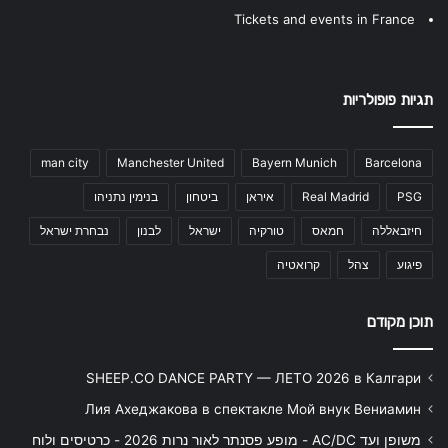
Tickets and events in France
תגיות פופולריות
man city
Manchester United
Bayern Munich
Barcelona
PSG
Real Madrid
איראן
ביטחון
בנימין נתניהו
חיזבאללה
חמאס
טורקיה
ישראל
לבנון
נבחרת ישראל
פיגוע
צהל
קרואטיה
תוכן מקודם
SHEEP.CO DANCE PARTY — ЛЕТО 2026 в Калгари
Лия Ахеджакова в спектакле Мой внук Вениамин
משופן ועד AC/DC - מופע פסנתר לאור נרות 2026 - כרטיסים ולוח