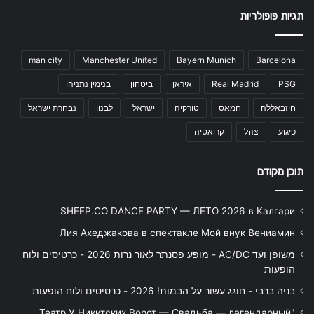
תגיות פופולריות
man city
Manchester United
Bayern Munich
Barcelona
PSG
Real Madrid
איראן
ביטחון
בנימין נתניהו
חיזבאללה
חמאס
טורקיה
ישראל
לבנון
נבחרת ישראל
פיגוע
צהל
קרואטיה
תוכן מקודם
SHEEP.CO DANCE PARTY — ЛЕТО 2026 в Калгари
Лия Ахеджакова в спектакле Мой внук Вениамин
משופן ועד AC/DC - מופע פסנתר לאור נרות 2026 - כרטיסים ולוח
הופעות
בניה ברבי - חוגג עשור על הבמות! 2026 - כרטיסים ולוח הופעות
"Театр У Никитских Ворот — Свадьба — легендарный