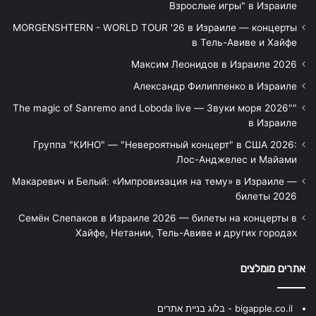
Взрослые игры" в Израиле
MORGENSHTERN - WORLD TOUR '26 в Израиле — концерты
в Тель-Авиве и Хайфе
Максим Леонидов в Израиле 2026
Александр Филиппенко в Израиле
"The magic of Sanremo and Loboda live — Звуки моря 2026"
в Израиле
Группа "КИНО" — "Невероятный концерт" в США 2026:
Лос-Анджелес и Майами
Макаревич и Белый: «Импровизация на тему» в Израиле —
билеты 2026
Семён Слепаков в Израиле 2026 — билеты на концерты в
Хайфе, Нетании, Тель-Авиве и других городах
אתרים מומלצים
bigapple.co.il - בלוג בניית אתרים