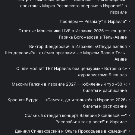
спектакль Марка Розовского впервые в Израиле!" в
Израиле
"Песняры — Pesniary" в Израиле
Отпетые Мошенники LIVE в Израиле 2026 — концерт
Гарика Богомазова в Тель-Авиве
Виктор Шендерович в Израиле: «Откуда взялся
Шендерович?» - съёмка программы с Марком Лави в Тель-
Авиве
«О чём молчит ТВ? Израиль без цензуры» - Встреча с
журналистами 9 канала
Максим Галкин в Израиле 2027 — юбилейный тур «50!»:
билеты и расписание
Красная Бурда — «Самеах, да и только!» в Израиле 2026:
билеты и расписание
"Сольный стендап концерт Валерии Яковлевой —
Расслабься так у всех!" в Израиле
"Даниил Спиваковский и Ольга Прокофьева в комедии