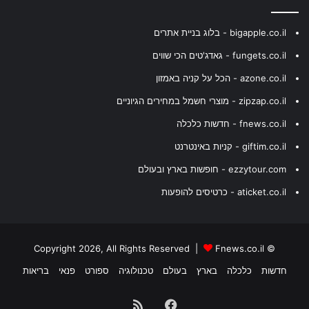
bigapple.co.il - בלוג בניית אתרים
fungets.co.il - גאדג'טים הכי שווים
azone.co.il - הכל על קניה באמזון
zipzap.co.il - מוצרי חשמל במחירים הגיוניים
fnews.co.il - חדשות כלכלה
giftim.co.il - קניות באינטרנט
ezzytour.com - חופשות בארץ ובעולם
aticket.co.il - כרטיסים להופעות
Fnews.co.il
© Copyright 2026, All Rights Reserved |
חדשות
כלכלה
בארץ
בעולם
טכנולוגיה
ספורט
פנאי
בריאות
Facebook
RSS