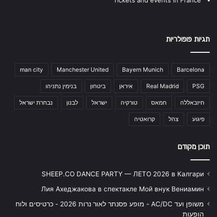
תגיות פופולריות
man city
Manchester United
Bayern Munich
Barcelona
PSG
Real Madrid
איראן
ביטחון
בנימין נתניהו
חיזבאללה
חמאס
טורקיה
ישראל
לבנון
נבחרת ישראל
פיגוע
צהל
קרואטיה
תוכן מקודם
SHEEP.CO DANCE PARTY — ЛЕТО 2026 в Калгари
Лия Ахеджакова в спектакле Мой внук Вениамин
משופן ועד AC/DC - מופע פסנתר לאור נרות 2026 - כרטיסים ולוח
הופעות