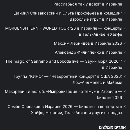
Расслабься так у всех!" в Израиле
"Даниил Спиваковский и Ольга Прокофьева в комедии
Взрослые игры" в Израиле
MORGENSHTERN - WORLD TOUR '26 в Израиле — концерты
в Тель-Авиве и Хайфе
Максим Леонидов в Израиле 2026
Александр Филиппенко в Израиле
"The magic of Sanremo and Loboda live — Звуки моря 2026"
в Израиле
Группа "КИНО" — "Невероятный концерт" в США 2026:
Лос-Анджелес и Майами
Макаревич и Белый: «Импровизация на тему» в Израиле —
билеты 2026
Семён Слепаков в Израиле 2026 — билеты на концерты в
Хайфе, Нетании, Тель-Авиве и других городах
אתרים מומלצים