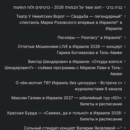
בניה ברבי - חוגג עשור על הבמות! 2026 - כרטיסים ולוח הופעות
"Театр У Никитских Ворот — Свадьба — легендарный
спектакль Марка Розовского впервые в Израиле!" в
Израиле
"Песняры — Pesniary" в Израиле
Отпетые Мошенники LIVE в Израиле 2026 — концерт
Гарика Богомазова в Тель-Авиве
Виктор Шендерович в Израиле: «Откуда взялся
Шендерович?» - съёмка программы с Марком Лави в Тель-
Авиве
«О чём молчит ТВ? Израиль без цензуры» - Встреча с
журналистами 9 канала
Максим Галкин в Израиле 2027 — юбилейный тур «50!»:
билеты и расписание
Красная Бурда — «Самеах, да и только!» в Израиле 2026:
билеты и расписание
"Сольный стендап концерт Валерии Яковлевой —