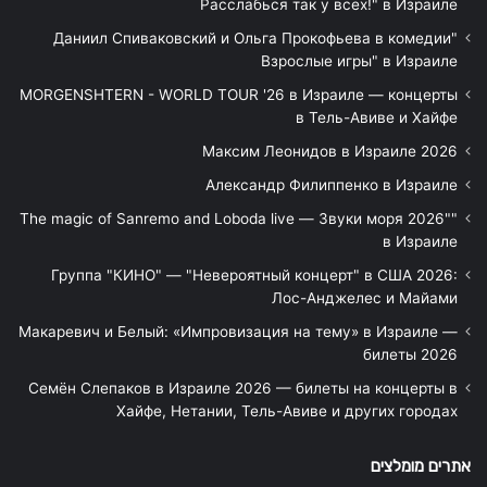
Расслабься так у всех!" в Израиле
"Даниил Спиваковский и Ольга Прокофьева в комедии
Взрослые игры" в Израиле
MORGENSHTERN - WORLD TOUR '26 в Израиле — концерты
в Тель-Авиве и Хайфе
Максим Леонидов в Израиле 2026
Александр Филиппенко в Израиле
"The magic of Sanremo and Loboda live — Звуки моря 2026"
в Израиле
Группа "КИНО" — "Невероятный концерт" в США 2026:
Лос-Анджелес и Майами
Макаревич и Белый: «Импровизация на тему» в Израиле —
билеты 2026
Семён Слепаков в Израиле 2026 — билеты на концерты в
Хайфе, Нетании, Тель-Авиве и других городах
אתרים מומלצים