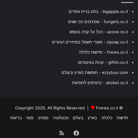
bigapple.co.il - בלוג בניית אתרים
fungets.co.il - גאדג'טים הכי שווים
azone.co.il - הכל על קניה באמזון
zipzap.co.il - מוצרי חשמל במחירים הגיוניים
fnews.co.il - חדשות כלכלה
giftim.co.il - קניות באינטרנט
ezzytour.com - חופשות בארץ ובעולם
aticket.co.il - כרטיסים להופעות
Fnews.co.il
© Copyright 2026, All Rights Reserved |
חדשות
כלכלה
בארץ
בעולם
טכנולוגיה
ספורט
פנאי
בריאות
Facebook
RSS