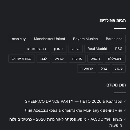
תגיות פופולריות
man city
Manchester United
Bayern Munich
Barcelona
PSG
Real Madrid
איראן
ביטחון
בנימין נתניהו
חיזבאללה
חמאס
טורקיה
ישראל
לבנון
נבחרת ישראל
פיגוע
צהל
קרואטיה
תוכן מקודם
SHEEP.CO DANCE PARTY — ЛЕТО 2026 в Калгари
Лия Ахеджакова в спектакле Мой внук Вениамин
משופן ועד AC/DC - מופע פסנתר לאור נרות 2026 - כרטיסים ולוח
הופעות