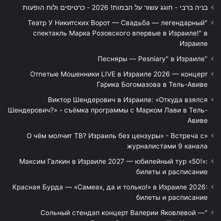
בניה ברבי - חוגג עשור על הבמות! 2026 - כרטיסים ולוח הופעות
"Театр У Никитских Ворот — Свадьба — легендарный
спектакль Марка Розовского впервые в Израиле!" в
Израиле
"Песняры — Pesniary" в Израиле
Отпетые Мошенники LIVE в Израиле 2026 — концерт
Гарика Богомазова в Тель-Авиве
Виктор Шендерович в Израиле: «Откуда взялся
Шендерович?» - съёмка программы с Марком Лави в Тель-
Авиве
«О чём молчит ТВ? Израиль без цензуры» - Встреча с
журналистами 9 канала
Максим Галкин в Израиле 2027 — юбилейный тур «50!»:
билеты и расписание
Красная Бурда — «Самеах, да и только!» в Израиле 2026:
билеты и расписание
"Сольный стендап концерт Валерии Яковлевой —