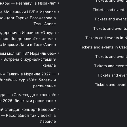
Tickets and event
"Песняры — Pesniary" в Израиле
Tickets and event
е Мошенники LIVE в Израиле
концерт Гарика Богомазова в
Tickets and events
Тель-Авиве
Tickets and events
дерович в Израиле: «Откуда
Tickets and events in 
ялся Шендерович?» - съёмка
с Марком Лави в Тель-Авиве
Tickets and events in Cze
 чём молчит ТВ? Израиль без
Tickets and event
 - Встреча с журналистами 9
канала
Tickets and event
им Галкин в Израиле 2027 —
Tickets and even
илейный тур «50!»: билеты и
Tickets and event
расписание
да — «Самеах, да и только!»
е 2026: билеты и расписание
ый стендап концерт Валерии
— Расслабься так у всех!" в
Израиле