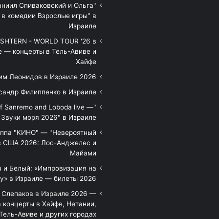
аниил Спиваковский и Ольга
 в комедии Взрослые игры" в
Израиле
HTERN - WORLD TOUR '26 в
е — концерты в Тель-Авиве и
Хайфе
им Леонидов в Израиле 2026
сандр Филиппенко в Израиле
of Sanremo and Loboda live —
Звуки моря 2026" в Израиле
уппа "КИНО" — "Невероятный
в США 2026: Лос-Анджелес и
Майами
 и Белый: «Импровизация на
у» в Израиле — билеты 2026
 Слепаков в Израиле 2026 —
 концерты в Хайфе, Нетании,
Тель-Авиве и других городах