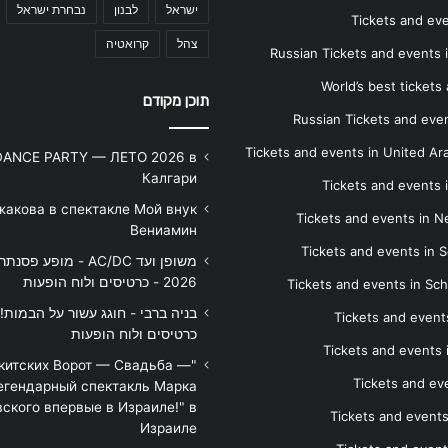
ישראל
לבנון
נבחרת ישראל
Tickets and ev
צהל
קרואטיה
Russian Tickets and events
World’s best tickets
תוכן מקודם
Russian Tickets and event
Tickets and events in United Ar
DANCE PARTY — ЛЕТО 2026 в
Калгари
Tickets and events
жакова в спектакле Мой внук
Tickets and events in 
Вениамин
Tickets and events in S
משופן ועד AC/DC - מופע 
2026 - כרטיסים ולוח הופעות
Tickets and events in Sc
Tickets and events
כרטיסים ולוח הופעות
Tickets and events
икитских Ворот — Свадьба —
Tickets and eve
егендарный спектакль Марка
ского впервые в Израиле!" в
Tickets and event
Израиле