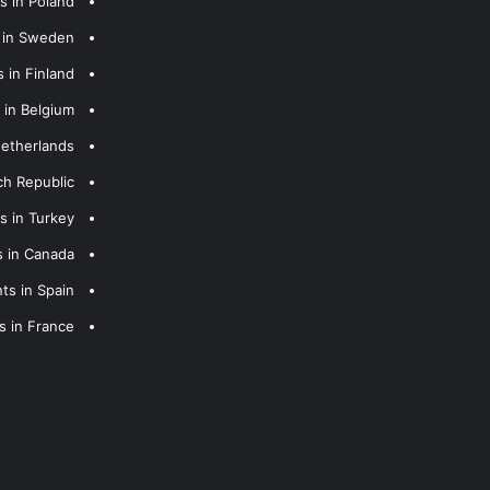
s in Poland
s in Sweden
 in Finland
 in Belgium
Netherlands
ch Republic
s in Turkey
s in Canada
ts in Spain
s in France