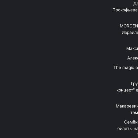
"Д
Прокофьева
MORGENS
Израил
Макс
Алек
"The magic 
Гр
концерт" 
Макаревич
тем
Семён
билеты на