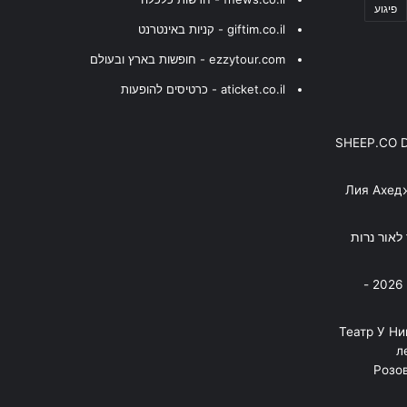
פיגוע
giftim.co.il - קניות באינטרנט
ezzytour.com - חופשות בארץ ובעולם
aticket.co.il - כרטיסים להופעות
SHEEP.CO 
Лия Ахед
פסנתר לאור נרות
בניה ברבי - חוגג עשור על הבמות! 2026 -
"Театр У Н
л
Розов