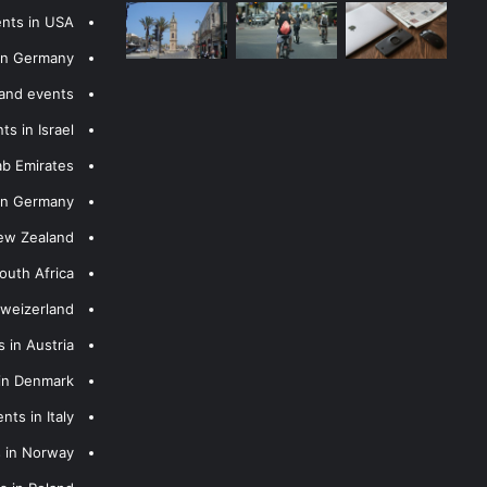
ents in USA
 in Germany
 and events
s in Israel
ab Emirates
 in Germany
New Zealand
outh Africa
hweizerland
 in Austria
 in Denmark
nts in Italy
s in Norway