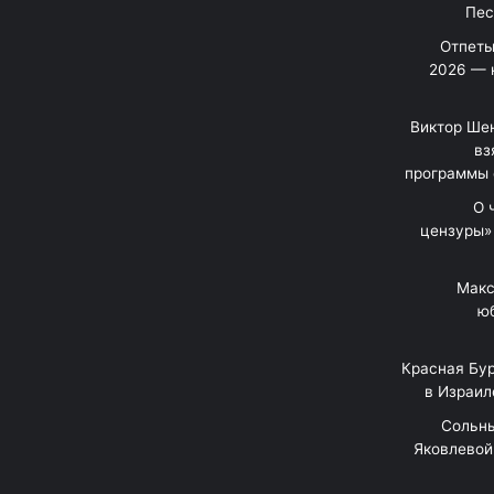
Отпеты
2026 — 
Виктор Шен
вз
программы 
«О
цензуры»
Макс
юб
Красная Бур
в Израил
"Сольн
Яковлевой 