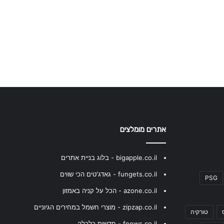
אתרים מומלצים
bigapple.co.il - בלוג בניית אתרים
fungets.co.il - גאדג'טים הכי שווים
PSG
azone.co.il - הכל על קניה באמזון
zipzap.co.il - מוצרי חשמל במחירים הגיוניים
טורקיה
fnews.co.il - חדשות כלכלה