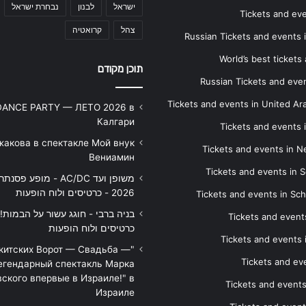
ישראל
לבנון
נבחרת ישראל
Tickets and ev
צהל
קרואטיה
Russian Tickets and events
World’s best tickets
תוכן מקודם
Russian Tickets and event
Tickets and events in United Ar
DANCE PARTY — ЛЕТО 2026 в
Калгари
Tickets and events
жакова в спектакле Мой внук
Tickets and events in 
Вениамин
Tickets and events in S
משופן ועד AC/DC - מופע 
2026 - כרטיסים ולוח הופעות
Tickets and events in Sc
Tickets and events
כרטיסים ולוח הופעות
Tickets and events
икитских Ворот — Свадьба —
Tickets and eve
егендарный спектакль Марка
ского впервые в Израиле!" в
Tickets and event
Израиле