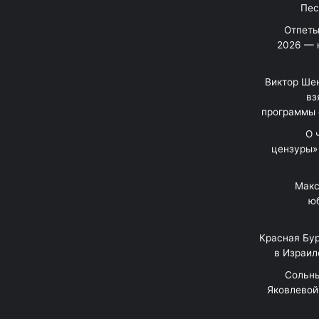
Отпеты
2026 — 
Виктор Шен
вз
программы 
«О
цензуры»
Макс
юб
Красная Бур
в Израил
"Сольн
Яковлевой 