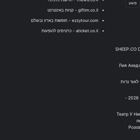
פיגוע
giftim.co.il - קניות באינטרנט
ezzytour.com - חופשות בארץ ובעולם
aticket.co.il - כרטיסים להופעות
SHEEP.CO 
Лия Ахед
פסנתר לאור נרות
בניה ברבי - חוגג עשור על הבמות! 2026 -
"Театр У Н
л
Розов