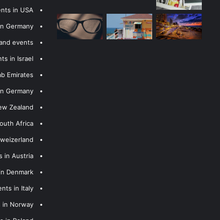
ents in USA
 in Germany
 and events
s in Israel
ab Emirates
 in Germany
New Zealand
outh Africa
hweizerland
 in Austria
 in Denmark
nts in Italy
s in Norway