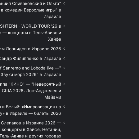
аниил Спиваковский и Ольга
 в комедии Взрослые игры" в
Израиле
HTERN - WORLD TOUR '26 в
е — концерты в Тель-Авиве и
Хайфе
им Леонидов в Израиле 2026
сандр Филиппенко в Израиле
of Sanremo and Loboda live —
Звуки моря 2026" в Израиле
уппа "КИНО" — "Невероятный
в США 2026: Лос-Анджелес и
Майами
 и Белый: «Импровизация на
у» в Израиле — билеты 2026
 Слепаков в Израиле 2026 —
 концерты в Хайфе, Нетании,
Тель-Авиве и других городах