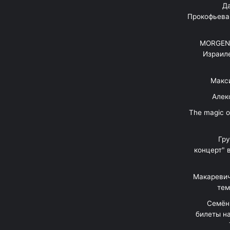
"Д
Прокофьева
MORGENS
Израил
Макс
Алек
"The magic 
Гр
концерт" 
Макаревич
тем
Семён
билеты на