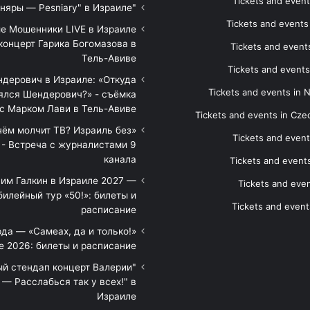
Tickets and event
"Песняры — Pesniary" в Израиле
Tickets and event
е Мошенники LIVE в Израиле
концерт Гарика Богомазова в
Tickets and events
Тель-Авиве
Tickets and events
дерович в Израиле: «Откуда
Tickets and events in 
ялся Шендерович?» - съёмка
с Марком Лави в Тель-Авиве
Tickets and events in Cze
 чём молчит ТВ? Израиль без
Tickets and event
 - Встреча с журналистами 9
канала
Tickets and event
им Галкин в Израиле 2027 —
Tickets and even
илейный тур «50!»: билеты и
Tickets and event
расписание
да — «Самеах, да и только!»
е 2026: билеты и расписание
ый стендап концерт Валерии
— Расслабься так у всех!" в
Израиле