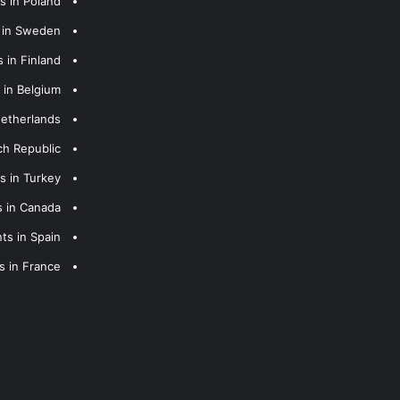
s in Poland
s in Sweden
 in Finland
 in Belgium
Netherlands
ch Republic
s in Turkey
s in Canada
ts in Spain
s in France