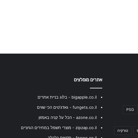
אתרים מומלצים
bigapple.co.il - בלוג בניית אתרים
fungets.co.il - גאדג'טים הכי שווים
PSG
azone.co.il - הכל על קניה באמזון
zipzap.co.il - מוצרי חשמל במחירים הגיוניים
טורקיה
fnews.co.il - חדשות כלכלה