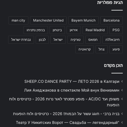
תגיות פופולריות
man city
Manchester United
Bayern Munich
Barcelona
PSG
Real Madrid
איראן
ביטחון
בנימין נתניהו
חיזבאללה
חמאס
טורקיה
ישראל
לבנון
נבחרת ישראל
פיגוע
צהל
קרואטיה
תוכן מקודם
SHEEP.CO DANCE PARTY — ЛЕТО 2026 в Калгари
Лия Ахеджакова в спектакле Мой внук Вениамин
משופן ועד AC/DC - מופע פסנתר לאור נרות 2026 - כרטיסים ולוח
הופעות
בניה ברבי - חוגג עשור על הבמות! 2026 - כרטיסים ולוח הופעות
"Театр У Никитских Ворот — Свадьба — легендарный