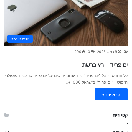
חדשות היום
8 במאי 2025
0
206
ים פריד – רץ ברשת
כל החדשות על "ים פריד" מה אנחנו יודעים על ים פריד עד כמה פופולרי
חיפוש : "ים פריד" בישראל 1000+…
קרא עוד »
קטגוריות