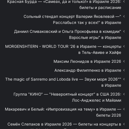
Красная Бурда — «Самеах, да и только!» в Израиле 2026:
билеты и расписание
"Сольный стендап концерт Валерии Яковлевой —
Расслабься так у всех!" в Израиле
"Даниил Спиваковский и Ольга Прокофьева в комедии
Взрослые игры" в Израиле
MORGENSHTERN - WORLD TOUR '26 в Израиле — концерты
в Тель-Авиве и Хайфе
Максим Леонидов в Израиле 2026
Александр Филиппенко в Израиле
"The magic of Sanremo and Loboda live — Звуки моря 2026"
в Израиле
Группа "КИНО" — "Невероятный концерт" в США 2026:
Лос-Анджелес и Майами
Макаревич и Белый: «Импровизация на тему» в Израиле —
билеты 2026
Семён Слепаков в Израиле 2026 — билеты на концерты в