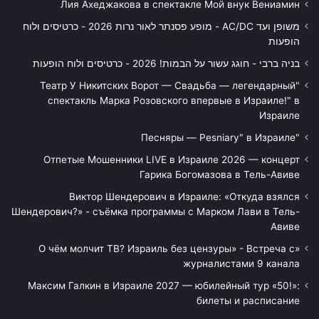
Лия Ахеджакова в спектакле Мой внук Вениамин
משופן ועד AC/DC - מופע פסנתר לאור נרות 2026 - כרטיסים ולוח
הופעות
בניה ברבי - חוגג עשור על הבמות! 2026 - כרטיסים ולוח הופעות
"Театр У Никитских Ворот — Свадьба — легендарный
спектакль Марка Розовского впервые в Израиле!" в
Израиле
"Песняры — Pesniary" в Израиле
Отпетые Мошенники LIVE в Израиле 2026 — концерт
Гарика Богомазова в Тель-Авиве
Виктор Шендерович в Израиле: «Откуда взялся
Шендерович?» - съёмка программы с Марком Лави в Тель-
Авиве
«О чём молчит ТВ? Израиль без цензуры» - Встреча с
журналистами 9 канала
Максим Галкин в Израиле 2027 — юбилейный тур «50!»:
билеты и расписание