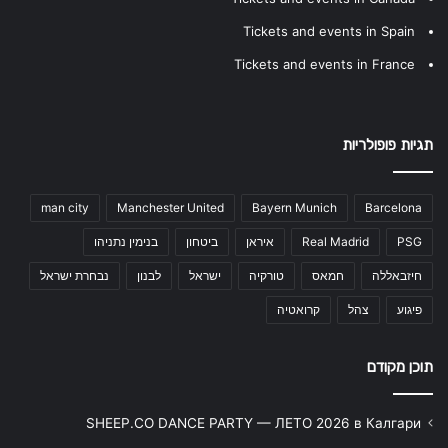
Tickets and events in Spain
Tickets and events in France
תגיות פופולריות
man city
Manchester United
Bayern Munich
Barcelona
PSG
Real Madrid
איראן
ביטחון
בנימין נתניהו
חיזבאללה
חמאס
טורקיה
ישראל
לבנון
נבחרת ישראל
פיגוע
צהל
קרואטיה
תוכן מקודם
SHEEP.CO DANCE PARTY — ЛЕТО 2026 в Калгари