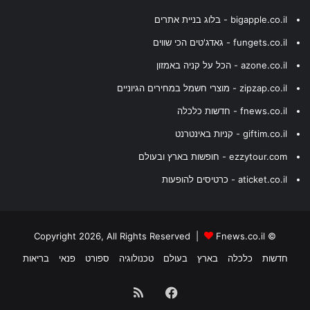
bigapple.co.il - בלוג בניית אתרים
fungets.co.il - גאדג'טים הכי שווים
azone.co.il - הכל על קניה באמזון
zipzap.co.il - מוצרי חשמל במחירים הגיוניים
fnews.co.il - חדשות כלכלה
giftim.co.il - קניות באינטרנט
ezzytour.com - חופשות בארץ ובעולם
aticket.co.il - כרטיסים להופעות
Fnews.co.il
© Copyright 2026, All Rights Reserved |
חדשות
כלכלה
בארץ
בעולם
טכנולוגיה
ספורט
פנאי
בריאות
Facebook
RSS