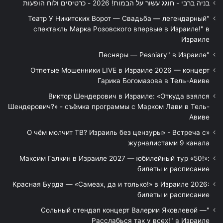
בניה ברבי - חוגג עשור על הבמות! 2026 - כרטיסים ולוח הופעות
"Театр У Никитских Ворот — Свадьба — легендарный
спектакль Марка Розовского впервые в Израиле!" в
Израиле
"Песняры — Pesniary" в Израиле
Отпетые Мошенники LIVE в Израиле 2026 — концерт
Гарика Богомазова в Тель-Авиве
Виктор Шендерович в Израиле: «Откуда взялся
Шендерович?» - съёмка программы с Марком Лави в Тель-
Авиве
«О чём молчит ТВ? Израиль без цензуры» - Встреча с
журналистами 9 канала
Максим Галкин в Израиле 2027 — юбилейный тур «50!»:
билеты и расписание
Красная Бурда — «Самеах, да и только!» в Израиле 2026:
билеты и расписание
"Сольный стендап концерт Валерии Яковлевой —
Расслабься так у всех!" в Израиле