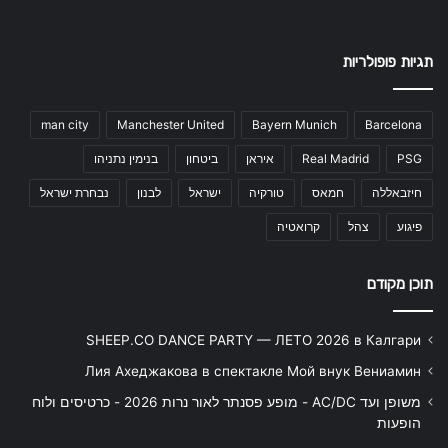
תגיות פופולריות
man city
Manchester United
Bayern Munich
Barcelona
PSG
Real Madrid
איראן
ביטחון
בנימין נתניהו
חיזבאללה
חמאס
טורקיה
ישראל
לבנון
נבחרת ישראל
פיגוע
צהל
קרואטיה
תוכן מקודם
SHEEP.CO DANCE PARTY — ЛЕТО 2026 в Калгари
Лия Ахеджакова в спектакле Мой внук Вениамин
משופן ועד AC/DC - מופע פסנתר לאור נרות 2026 - כרטיסים ולוח
הופעות