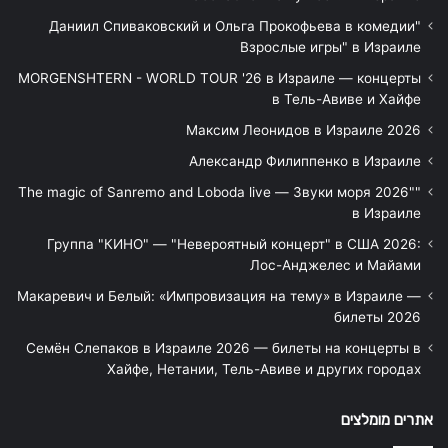
"Даниил Спиваковский и Ольга Прокофьева в комедии
Взрослые игры" в Израиле
MORGENSHTERN - WORLD TOUR '26 в Израиле — концерты
в Тель-Авиве и Хайфе
Максим Леонидов в Израиле 2026
Александр Филиппенко в Израиле
"The magic of Sanremo and Loboda live — Звуки моря 2026"
в Израиле
Группа "КИНО" — "Невероятный концерт" в США 2026:
Лос-Анджелес и Майами
Макаревич и Белый: «Импровизация на тему» в Израиле —
билеты 2026
Семён Слепаков в Израиле 2026 — билеты на концерты в
Хайфе, Нетании, Тель-Авиве и других городах
אתרים מומלצים