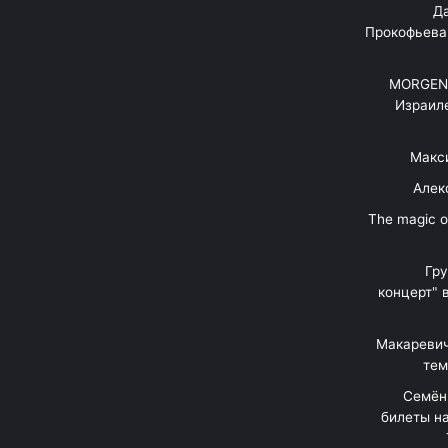
"Д
Прокофьева
MORGENS
Израил
Макс
Алек
"The magic 
Гр
концерт" 
Макаревич
тем
Семён
билеты на