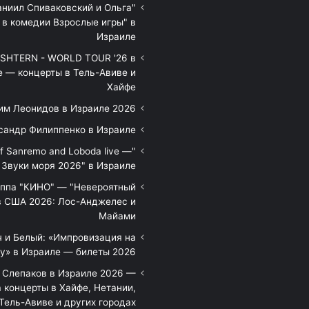
аниил Спиваковский и Ольга
 в комедии Взрослые игры" в
Израиле
HTERN - WORLD TOUR '26 в
е — концерты в Тель-Авиве и
Хайфе
им Леонидов в Израиле 2026
сандр Филиппенко в Израиле
of Sanremo and Loboda live —
Звуки моря 2026" в Израиле
уппа "КИНО" — "Невероятный
в США 2026: Лос-Анджелес и
Майами
 и Белый: «Импровизация на
у» в Израиле — билеты 2026
 Слепаков в Израиле 2026 —
 концерты в Хайфе, Нетании,
Тель-Авиве и других городах