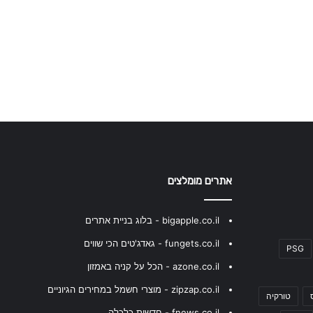
אתרים מומלצים
bigapple.co.il - בלוג בניית אתרים
fungets.co.il - גאדג'טים הכי שווים
PSG
azone.co.il - הכל על קניה באמזון
zipzap.co.il - מוצרי חשמל במחירים הגיוניים
טורקיה
fnews.co.il - חדשות כלכלה