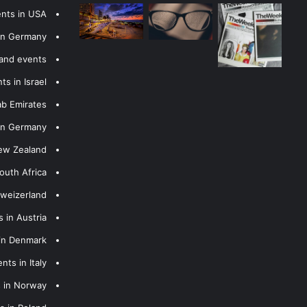
ents in USA
 in Germany
 and events
s in Israel
ab Emirates
 in Germany
New Zealand
outh Africa
hweizerland
 in Austria
 in Denmark
nts in Italy
s in Norway