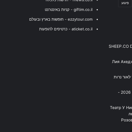
פיגוע
giftim.co.il - קניות באינטרנט
ezzytour.com - חופשות בארץ ובעולם
aticket.co.il - כרטיסים להופעות
SHEEP.CO 
Лия Ахед
פסנתר לאור נרות
בניה ברבי - חוגג עשור על הבמות! 2026 -
"Театр У Н
л
Розов