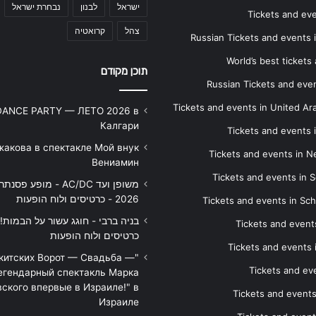
ישראל
לבנון
נבחרת ישראל
Tickets and ev
צהל
קרואטיה
Russian Tickets and events
World’s best tickets
תוכן מקודם
Russian Tickets and event
Tickets and events in United Ar
DANCE PARTY — ЛЕТО 2026 в
Калгари
Tickets and events
жакова в спектакле Мой внук
Tickets and events in 
Вениамин
Tickets and events in S
משופן ועד AC/DC - מופע 
2026 - כרטיסים ולוח הופעות
Tickets and events in Sc
Tickets and events
כרטיסים ולוח הופעות
Tickets and events
икитских Ворот — Свадьба —
Tickets and eve
егендарный спектакль Марка
ского впервые в Израиле!" в
Tickets and event
Израиле