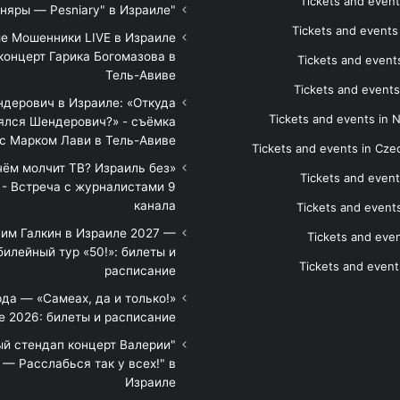
Tickets and event
"Песняры — Pesniary" в Израиле
Tickets and event
е Мошенники LIVE в Израиле
концерт Гарика Богомазова в
Tickets and events
Тель-Авиве
Tickets and events
дерович в Израиле: «Откуда
Tickets and events in 
ялся Шендерович?» - съёмка
с Марком Лави в Тель-Авиве
Tickets and events in Cze
 чём молчит ТВ? Израиль без
Tickets and event
 - Встреча с журналистами 9
канала
Tickets and event
им Галкин в Израиле 2027 —
Tickets and even
илейный тур «50!»: билеты и
Tickets and event
расписание
да — «Самеах, да и только!»
е 2026: билеты и расписание
ый стендап концерт Валерии
— Расслабься так у всех!" в
Израиле