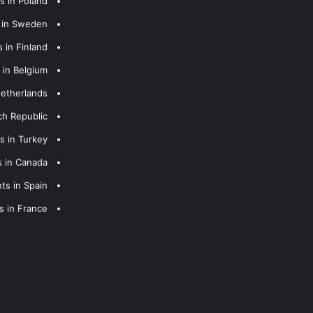
s in Poland
s in Sweden
 in Finland
 in Belgium
Netherlands
ch Republic
s in Turkey
s in Canada
ts in Spain
s in France