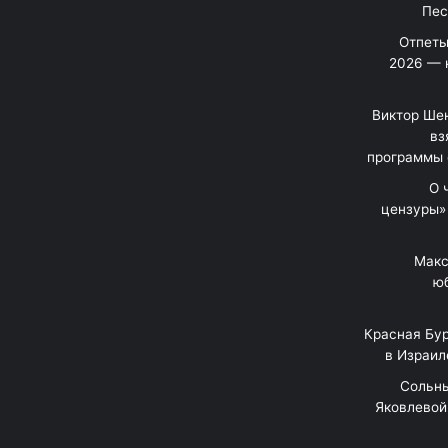
Отпеты
2026 — 
Виктор Шен
вз
программы 
«О
цензуры»
Макс
юб
Красная Бур
в Израил
"Сольн
Яковлевой 