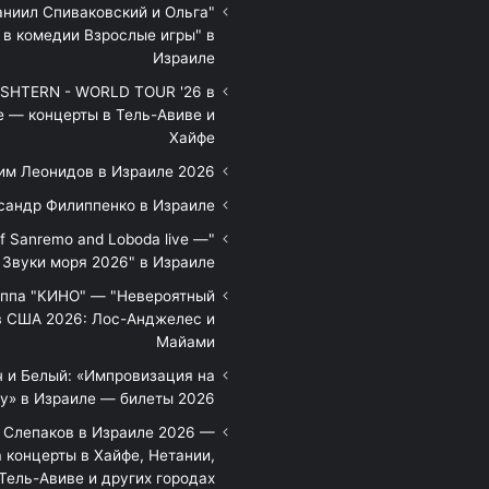
аниил Спиваковский и Ольга
 в комедии Взрослые игры" в
Израиле
HTERN - WORLD TOUR '26 в
е — концерты в Тель-Авиве и
Хайфе
им Леонидов в Израиле 2026
сандр Филиппенко в Израиле
of Sanremo and Loboda live —
Звуки моря 2026" в Израиле
уппа "КИНО" — "Невероятный
в США 2026: Лос-Анджелес и
Майами
 и Белый: «Импровизация на
у» в Израиле — билеты 2026
 Слепаков в Израиле 2026 —
 концерты в Хайфе, Нетании,
Тель-Авиве и других городах