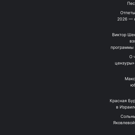
Отпеты
2026 — 
Виктор Шен
вз
программы 
«О
цензуры»
Макс
юб
Красная Бур
в Израил
"Сольн
Яковлевой 