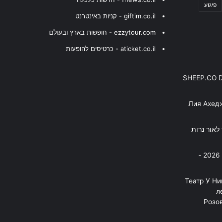
פיגוע
giftim.co.il - קניות באינטרנט
ezzytour.com - חופשות בארץ ובעולם
aticket.co.il - כרטיסים להופעות
SHEEP.CO 
Лия Ахед
פסנתר לאור נרות
בניה ברבי - חוגג עשור על הבמות! 2026 -
"Театр У Н
л
Розов