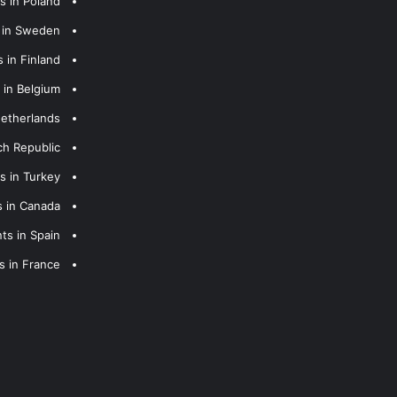
s in Poland
s in Sweden
 in Finland
 in Belgium
Netherlands
ch Republic
s in Turkey
s in Canada
ts in Spain
s in France