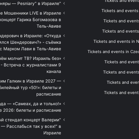
Tickets and event
"Песняры — Pesniary" в Израиле
Tickets and event
е Мошенники LIVE в Израиле
концерт Гарика Богомазова в
Tickets and events
Тель-Авиве
Tickets and events
дерович в Израиле: «Откуда
Tickets and events in 
ялся Шендерович?» - съёмка
с Марком Лави в Тель-Авиве
Tickets and events in Cze
 чём молчит ТВ? Израиль без
Tickets and event
 - Встреча с журналистами 9
канала
Tickets and event
им Галкин в Израиле 2027 —
Tickets and even
илейный тур «50!»: билеты и
Tickets and event
расписание
да — «Самеах, да и только!»
е 2026: билеты и расписание
ый стендап концерт Валерии
— Расслабься так у всех!" в
Израиле