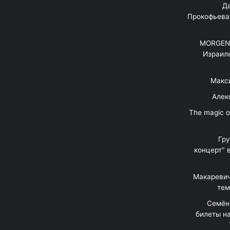
"Д
Прокофьева
MORGENS
Израил
Макс
Алек
"The magic 
Гр
концерт" 
Макаревич
тем
Семён
билеты на