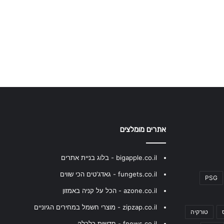
אתרים מומלצים
bigapple.co.il - בלוג בניית אתרים
fungets.co.il - גאדג'טים הכי שווים
PSG
azone.co.il - הכל על קניה באמזון
zipzap.co.il - מוצרי חשמל במחירים הגיוניים
טורקיה
fnews.co.il - חדשות כלכלה