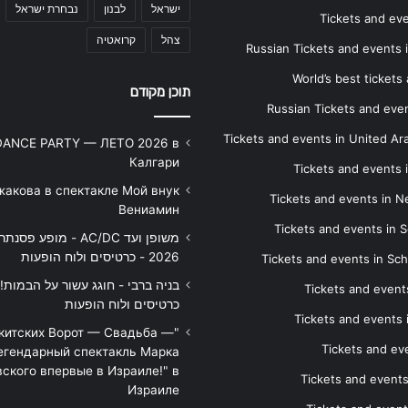
ישראל
לבנון
נבחרת ישראל
Tickets and ev
צהל
קרואטיה
Russian Tickets and events
World’s best tickets
תוכן מקודם
Russian Tickets and event
Tickets and events in United Ar
DANCE PARTY — ЛЕТО 2026 в
Калгари
Tickets and events
жакова в спектакле Мой внук
Tickets and events in 
Вениамин
Tickets and events in S
משופן ועד AC/DC - מופע 
2026 - כרטיסים ולוח הופעות
Tickets and events in Sc
Tickets and events
כרטיסים ולוח הופעות
Tickets and events
икитских Ворот — Свадьба —
Tickets and eve
егендарный спектакль Марка
ского впервые в Израиле!" в
Tickets and event
Израиле