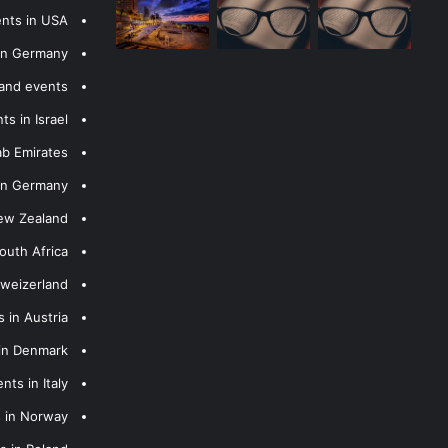
ents in USA
 in Germany
 and events
s in Israel
ab Emirates
 in Germany
New Zealand
outh Africa
hweizerland
 in Austria
 in Denmark
nts in Italy
s in Norway