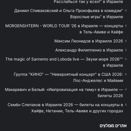
Расслабься так у всех!" в Израиле
"Даниил Спиваковский и Ольга Прокофьева в комедии
Взрослые игры" в Израиле
MORGENSHTERN - WORLD TOUR '26 в Израиле — концерты
в Тель-Авиве и Хайфе
Максим Леонидов в Израиле 2026
Александр Филиппенко в Израиле
"The magic of Sanremo and Loboda live — Звуки моря 2026"
в Израиле
Группа "КИНО" — "Невероятный концерт" в США 2026:
Лос-Анджелес и Майами
Макаревич и Белый: «Импровизация на тему» в Израиле —
билеты 2026
Семён Слепаков в Израиле 2026 — билеты на концерты в
Хайфе, Нетании, Тель-Авиве и других городах
אתרים מומלצים