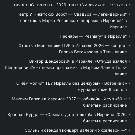
בניה ברבי - חוגג עשור על הבמות! 2026 - כרטיסים ולוח הופעות
"Театр У Никитских Ворот — Свадьба — легендарный
спектакль Марка Розовского впервые в Израиле!" в
Израиле
"Песняры — Pesniary" в Израиле
Отпетые Мошенники LIVE в Израиле 2026 — концерт
Гарика Богомазова в Тель-Авиве
Виктор Шендерович в Израиле: «Откуда взялся
Шендерович?» - съёмка программы с Марком Лави в Тель-
Авиве
«О чём молчит ТВ? Израиль без цензуры» - Встреча с
журналистами 9 канала
Максим Галкин в Израиле 2027 — юбилейный тур «50!»:
билеты и расписание
Красная Бурда — «Самеах, да и только!» в Израиле 2026:
билеты и расписание
"Сольный стендап концерт Валерии Яковлевой —