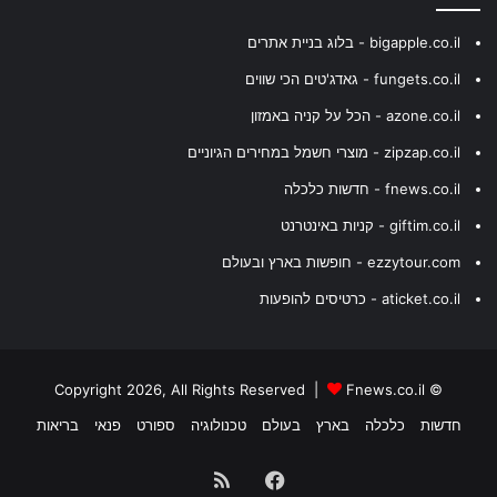
bigapple.co.il - בלוג בניית אתרים
fungets.co.il - גאדג'טים הכי שווים
azone.co.il - הכל על קניה באמזון
zipzap.co.il - מוצרי חשמל במחירים הגיוניים
fnews.co.il - חדשות כלכלה
giftim.co.il - קניות באינטרנט
ezzytour.com - חופשות בארץ ובעולם
aticket.co.il - כרטיסים להופעות
Fnews.co.il
© Copyright 2026, All Rights Reserved |
חדשות
כלכלה
בארץ
בעולם
טכנולוגיה
ספורט
פנאי
בריאות
Facebook
RSS