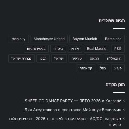
תגיות פופולריות
man city
Manchester United
Bayern Munich
Barcelona
PSG
Real Madrid
איראן
ביטחון
בנימין נתניהו
חיזבאללה
חמאס
טורקיה
ישראל
לבנון
נבחרת ישראל
פיגוע
צהל
קרואטיה
תוכן מקודם
SHEEP.CO DANCE PARTY — ЛЕТО 2026 в Калгари
Лия Ахеджакова в спектакле Мой внук Вениамин
משופן ועד AC/DC - מופע פסנתר לאור נרות 2026 - כרטיסים ולוח
הופעות