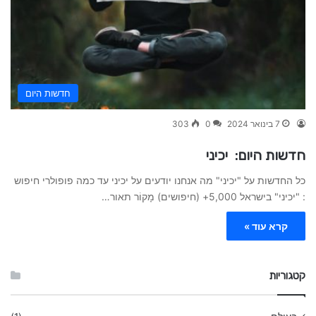
חדשות היום
7 בינואר 2024
0
303
חדשות היום: יכיני
כל החדשות על "יכיני" מה אנחנו יודעים על יכיני עד כמה פופולרי חיפוש
: "יכיני" בישראל 5,000+ (חיפושים) מָקוֹר תאור…
קרא עוד »
קטגוריות