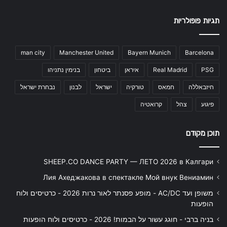
תגיות פופולריות
man city
Manchester United
Bayern Munich
Barcelona
PSG
Real Madrid
איראן
ביטחון
בנימין נתניהו
חיזבאללה
חמאס
טורקיה
ישראל
לבנון
נבחרת ישראל
פיגוע
צהל
קרואטיה
תוכן מקודם
SHEEP.CO DANCE PARTY — ЛЕТО 2026 в Калгари
Лия Ахеджакова в спектакле Мой внук Вениамин
משופן ועד AC/DC - מופע פסנתר לאור נרות 2026 - כרטיסים ולוח
הופעות
בניה ברבי - חוגג עשור על הבמות! 2026 - כרטיסים ולוח הופעות