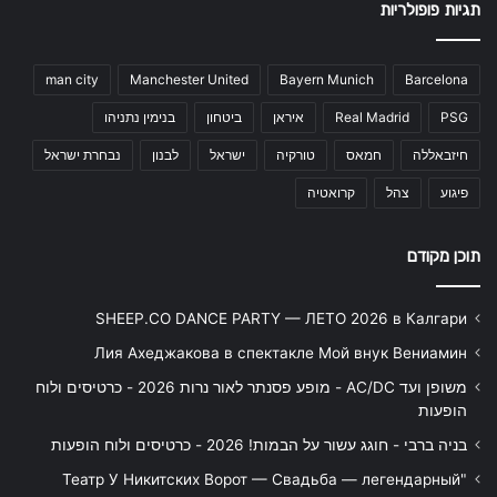
תגיות פופולריות
man city
Manchester United
Bayern Munich
Barcelona
PSG
Real Madrid
איראן
ביטחון
בנימין נתניהו
חיזבאללה
חמאס
טורקיה
ישראל
לבנון
נבחרת ישראל
פיגוע
צהל
קרואטיה
תוכן מקודם
SHEEP.CO DANCE PARTY — ЛЕТО 2026 в Калгари
Лия Ахеджакова в спектакле Мой внук Вениамин
משופן ועד AC/DC - מופע פסנתר לאור נרות 2026 - כרטיסים ולוח
הופעות
בניה ברבי - חוגג עשור על הבמות! 2026 - כרטיסים ולוח הופעות
"Театр У Никитских Ворот — Свадьба — легендарный