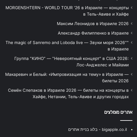
MORGENSHTERN - WORLD TOUR '26 в Израиле — концерты
в Тель-Авиве и Хайфе
Максим Леонидов в Израиле 2026
Александр Филиппенко в Израиле
"The magic of Sanremo and Loboda live — Звуки моря 2026"
в Израиле
Группа "КИНО" — "Невероятный концерт" в США 2026:
Лос-Анджелес и Майами
Макаревич и Белый: «Импровизация на тему» в Израиле —
билеты 2026
Семён Слепаков в Израиле 2026 — билеты на концерты в
Хайфе, Нетании, Тель-Авиве и других городах
אתרים מומלצים
bigapple.co.il - בלוג בניית אתרים