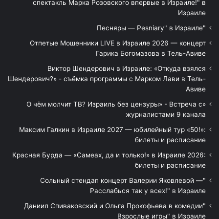
спектакль Марка Розовского впервые в Израиле!" в
Израиле
"Песняры — Pesniary" в Израиле
Отпетые Мошенники LIVE в Израиле 2026 — концерт
Гарика Богомазова в Тель-Авиве
Виктор Шендерович в Израиле: «Откуда взялся
Шендерович?» - съёмка программы с Марком Лави в Тель-
Авиве
«О чём молчит ТВ? Израиль без цензуры» - Встреча с
журналистами 9 канала
Максим Галкин в Израиле 2027 — юбилейный тур «50!»:
билеты и расписание
Красная Бурда — «Самеах, да и только!» в Израиле 2026:
билеты и расписание
"Сольный стендап концерт Валерии Яковлевой —
Расслабься так у всех!" в Израиле
"Даниил Спиваковский и Ольга Прокофьева в комедии
Взрослые игры" в Израиле