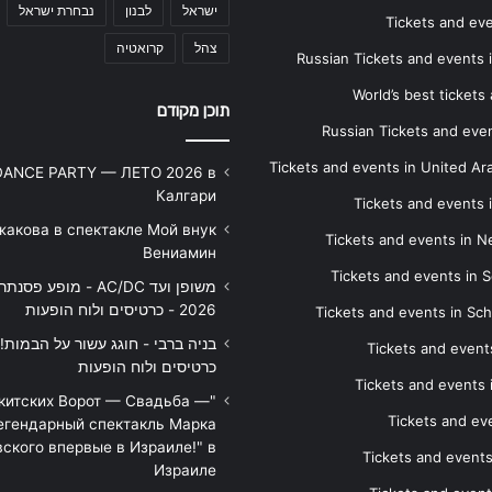
ישראל
לבנון
נבחרת ישראל
Tickets and ev
צהל
קרואטיה
Russian Tickets and events
World’s best tickets
תוכן מקודם
Russian Tickets and event
Tickets and events in United Ar
DANCE PARTY — ЛЕТО 2026 в
Калгари
Tickets and events
жакова в спектакле Мой внук
Tickets and events in 
Вениамин
Tickets and events in S
משופן ועד AC/DC - מופע 
2026 - כרטיסים ולוח הופעות
Tickets and events in Sc
Tickets and events
כרטיסים ולוח הופעות
Tickets and events
икитских Ворот — Свадьба —
Tickets and eve
егендарный спектакль Марка
ского впервые в Израиле!" в
Tickets and event
Израиле