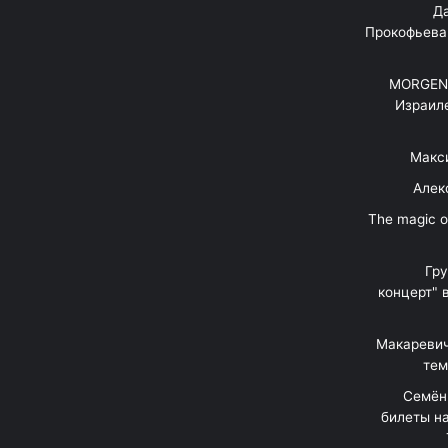
"Д
Прокофьева
MORGENS
Израил
Макс
Алек
"The magic 
Гр
концерт" 
Макаревич
тем
Семён
билеты на