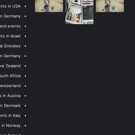
ents in USA
 in Germany
 and events
s in Israel
ab Emirates
 in Germany
New Zealand
outh Africa
hweizerland
 in Austria
 in Denmark
nts in Italy
s in Norway