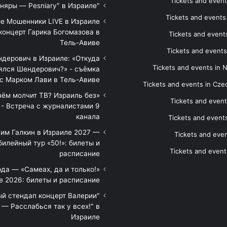
Tickets and event
"Песняры — Pesniary" в Израиле
Tickets and event
е Мошенники LIVE в Израиле
концерт Гарика Богомазова в
Tickets and events
Тель-Авиве
Tickets and events
дерович в Израиле: «Откуда
Tickets and events in 
ялся Шендерович?» - съёмка
с Марком Лави в Тель-Авиве
Tickets and events in Cze
 чём молчит ТВ? Израиль без
Tickets and event
 - Встреча с журналистами 9
канала
Tickets and event
им Галкин в Израиле 2027 —
Tickets and even
илейный тур «50!»: билеты и
Tickets and event
расписание
да — «Самеах, да и только!»
е 2026: билеты и расписание
ый стендап концерт Валерии
— Расслабься так у всех!" в
Израиле