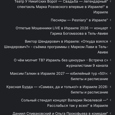
"Театр У Никитских Ворот — Свадьба — легендарный
спектакль Марка Розовского впервые в Израиле!" в
Израиле
"Песняры — Pesniary" в Израиле
Отпетые Мошенники LIVE в Израиле 2026 — концерт
Гарика Богомазова в Тель-Авиве
Виктор Шендерович в Израиле: «Откуда взялся
Шендерович?» - съёмка программы с Марком Лави в Тель-
Авиве
«О чём молчит ТВ? Израиль без цензуры» - Встреча с
журналистами 9 канала
Максим Галкин в Израиле 2027 — юбилейный тур «50!»:
билеты и расписание
Красная Бурда — «Самеах, да и только!» в Израиле 2026:
билеты и расписание
"Сольный стендап концерт Валерии Яковлевой —
Расслабься так у всех!" в Израиле
"Даниил Спиваковский и Ольга Прокофьева в комедии