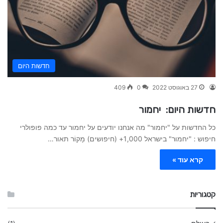
חדשות היום
27 באוגוסט 2022
0
409
חדשות היום: יחמור
כל החדשות על "יחמור" מה אנחנו יודעים על יחמור עד כמה פופולרי
חיפוש : "יחמור" בישראל 1,000+ (חיפושים) מָקוֹר תאור…
קרא עוד »
קטגוריות