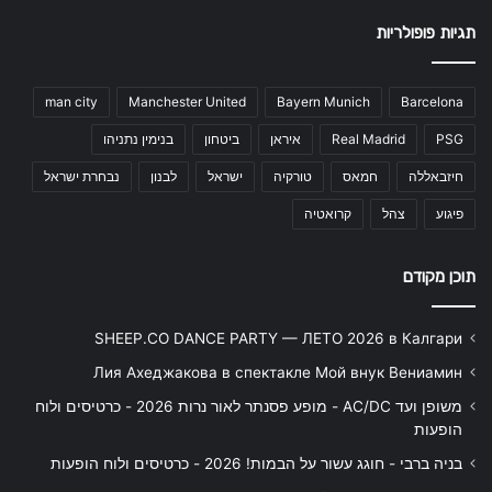
תגיות פופולריות
man city
Manchester United
Bayern Munich
Barcelona
PSG
Real Madrid
איראן
ביטחון
בנימין נתניהו
חיזבאללה
חמאס
טורקיה
ישראל
לבנון
נבחרת ישראל
פיגוע
צהל
קרואטיה
תוכן מקודם
SHEEP.CO DANCE PARTY — ЛЕТО 2026 в Калгари
Лия Ахеджакова в спектакле Мой внук Вениамин
משופן ועד AC/DC - מופע פסנתר לאור נרות 2026 - כרטיסים ולוח
הופעות
בניה ברבי - חוגג עשור על הבמות! 2026 - כרטיסים ולוח הופעות