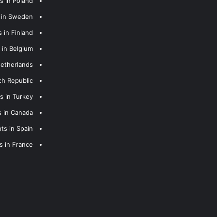
s in Poland
s in Sweden
 in Finland
 in Belgium
Netherlands
ch Republic
s in Turkey
s in Canada
ts in Spain
s in France