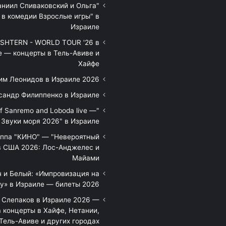
аниил Спиваковский и Ольга
 в комедии Взрослые игры" в
Израиле
HTERN - WORLD TOUR '26 в
е — концерты в Тель-Авиве и
Хайфе
им Леонидов в Израиле 2026
сандр Филиппенко в Израиле
of Sanremo and Loboda live —
Звуки моря 2026" в Израиле
уппа "КИНО" — "Невероятный
в США 2026: Лос-Анджелес и
Майами
 и Белый: «Импровизация на
у» в Израиле — билеты 2026
 Слепаков в Израиле 2026 —
 концерты в Хайфе, Нетании,
Тель-Авиве и других городах