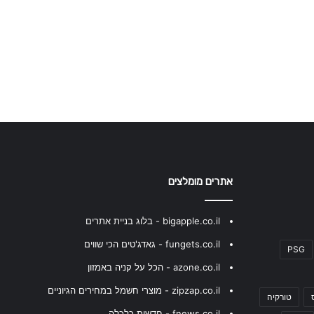
אתרים מומלצים
bigapple.co.il - בלוג בניית אתרים
fungets.co.il - גאדג'טים הכי שווים
PSG
azone.co.il - הכל על קניה באמזון
zipzap.co.il - מוצרי חשמל במחירים הגיוניים
טורקיה
fnews.co.il - חדשות כלכלה