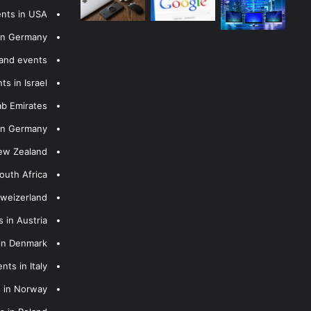
ents in USA
 in Germany
 and events
s in Israel
ab Emirates
 in Germany
New Zealand
outh Africa
hweizerland
 in Austria
 in Denmark
nts in Italy
s in Norway