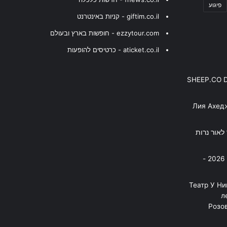
פיגוע
giftim.co.il - קניות באינטרנט
ezzytour.com - חופשות בארץ ובעולם
aticket.co.il - כרטיסים להופעות
SHEEP.CO 
Лия Ахед
פסנתר לאור נרות
בניה ברבי - חוגג עשור על הבמות! 2026 -
"Театр У Н
л
Розов