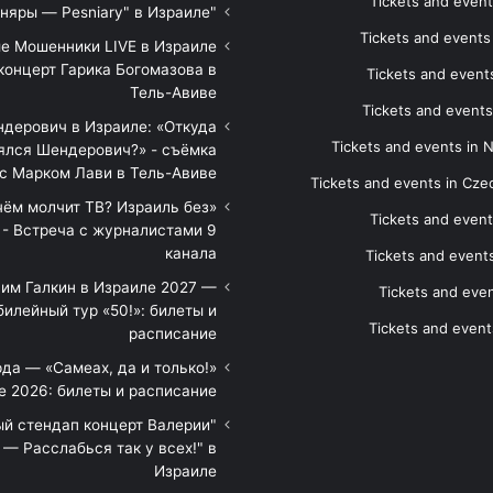
Tickets and event
"Песняры — Pesniary" в Израиле
Tickets and event
е Мошенники LIVE в Израиле
концерт Гарика Богомазова в
Tickets and events
Тель-Авиве
Tickets and events
дерович в Израиле: «Откуда
Tickets and events in 
ялся Шендерович?» - съёмка
с Марком Лави в Тель-Авиве
Tickets and events in Cze
 чём молчит ТВ? Израиль без
Tickets and event
 - Встреча с журналистами 9
канала
Tickets and event
им Галкин в Израиле 2027 —
Tickets and even
илейный тур «50!»: билеты и
Tickets and event
расписание
да — «Самеах, да и только!»
е 2026: билеты и расписание
ый стендап концерт Валерии
— Расслабься так у всех!" в
Израиле