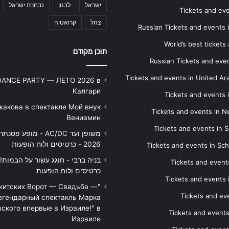
ישראל
לבנון
נבחרת ישראל
Tickets and ev
צהל
קרואטיה
Russian Tickets and events
World’s best tickets
תוכן מקודם
Russian Tickets and event
Tickets and events in United Ar
DANCE PARTY — ЛЕТО 2026 в
Калгари
Tickets and events
жакова в спектакле Мой внук
Tickets and events in 
Вениамин
Tickets and events in S
משופן ועד AC/DC - מופע 
2026 - כרטיסים ולוח הופעות
Tickets and events in Sc
Tickets and events
כרטיסים ולוח הופעות
Tickets and events
икитских Ворот — Свадьба —
Tickets and eve
егендарный спектакль Марка
ского впервые в Израиле!" в
Tickets and event
Израиле