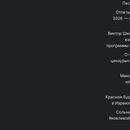
Отпеты
2026 — 
Виктор Шен
вз
программы 
«О
цензуры»
Макс
юб
Красная Бур
в Израил
"Сольн
Яковлевой 