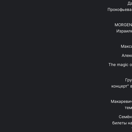
"Д
Прокофьева
MORGENS
Израил
Макс
Алек
"The magic 
Гр
концерт" 
Макаревич
тем
Семён
билеты на