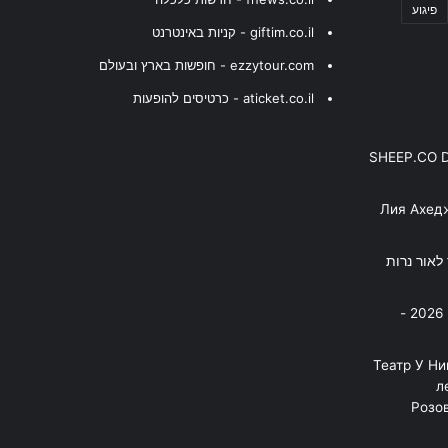
פיגוע
giftim.co.il - קניות באינטרנט
ezzytour.com - חופשות בארץ ובעולם
aticket.co.il - כרטיסים להופעות
SHEEP.CO 
Лия Ахед
פסנתר לאור נרות
בניה ברבי - חוגג עשור על הבמות! 2026 -
"Театр У Н
л
Розов