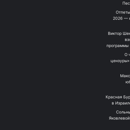
Отпеты
2026 — 
Виктор Шен
вз
программы 
«О
цензуры»
Макс
юб
Красная Бур
в Израил
"Сольн
Яковлевой 