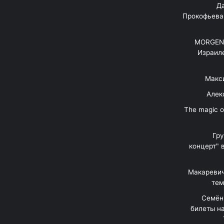
"Д
Прокофьева
MORGENS
Израил
Макс
Алек
"The magic 
Гр
концерт" 
Макаревич
тем
Семён
билеты на