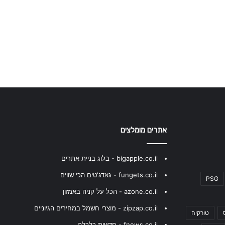
אתרים מומלצים
bigapple.co.il - בלוג בניית אתרים
fungets.co.il - גאדג'טים הכי שווים
PSG
azone.co.il - הכל על קניה באמזון
zipzap.co.il - מוצרי חשמל במחירים הגיוניים
טורקיה
fnews.co.il - חדשות כלכלה