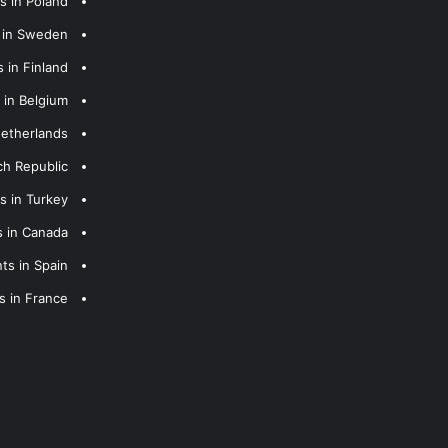
s in Poland
s in Sweden
 in Finland
 in Belgium
Netherlands
ch Republic
s in Turkey
s in Canada
ts in Spain
s in France