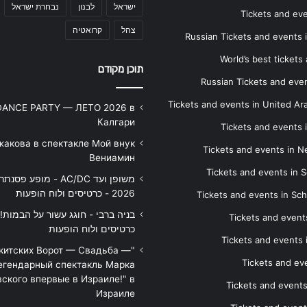
ישראל
לבנון
נבחרת ישראל
Tickets and ev
צהל
קרואטיה
Russian Tickets and events
World’s best tickets
תוכן מקודם
Russian Tickets and event
Tickets and events in United Ar
DANCE PARTY — ЛЕТО 2026 в
Калгари
Tickets and events
жакова в спектакле Мой внук
Tickets and events in 
Вениамин
Tickets and events in S
משופן ועד AC/DC - מופע 
2026 - כרטיסים ולוח הופעות
Tickets and events in Sc
Tickets and events
כרטיסים ולוח הופעות
Tickets and events
икитских Ворот — Свадьба —
Tickets and eve
егендарный спектакль Марка
ского впервые в Израиле!" в
Tickets and event
Израиле