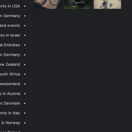
ents in USA
 in Germany
 and events
s in Israel
ab Emirates
 in Germany
New Zealand
outh Africa
hweizerland
 in Austria
 in Denmark
nts in Italy
s in Norway