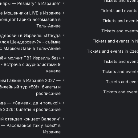
Tickets and event
"Песняры — Pesniary" в Израиле
Tickets and event
е Мошенники LIVE в Израиле
концерт Гарика Богомазова в
Tickets and events
Тель-Авиве
Tickets and events
дерович в Израиле: «Откуда
Tickets and events in 
ялся Шендерович?» - съёмка
с Марком Лави в Тель-Авиве
Tickets and events in Cze
 чём молчит ТВ? Израиль без
Tickets and event
 - Встреча с журналистами 9
канала
Tickets and event
им Галкин в Израиле 2027 —
Tickets and even
илейный тур «50!»: билеты и
Tickets and event
расписание
да — «Самеах, да и только!»
е 2026: билеты и расписание
ый стендап концерт Валерии
— Расслабься так у всех!" в
Израиле