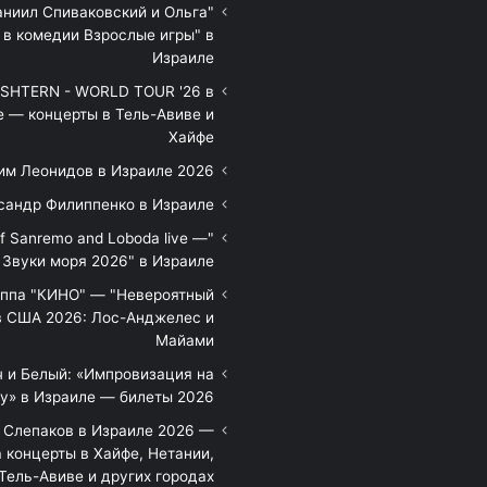
аниил Спиваковский и Ольга
 в комедии Взрослые игры" в
Израиле
HTERN - WORLD TOUR '26 в
е — концерты в Тель-Авиве и
Хайфе
им Леонидов в Израиле 2026
сандр Филиппенко в Израиле
of Sanremo and Loboda live —
Звуки моря 2026" в Израиле
уппа "КИНО" — "Невероятный
в США 2026: Лос-Анджелес и
Майами
 и Белый: «Импровизация на
у» в Израиле — билеты 2026
 Слепаков в Израиле 2026 —
 концерты в Хайфе, Нетании,
Тель-Авиве и других городах