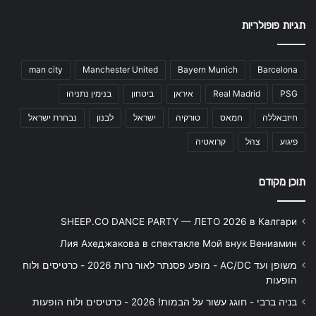
תגיות פופולריות
man city
Manchester United
Bayern Munich
Barcelona
PSG
Real Madrid
איראן
ביטחון
בנימין נתניהו
חיזבאללה
חמאס
טורקיה
ישראל
לבנון
נבחרת ישראל
פיגוע
צהל
קרואטיה
תוכן מקודם
SHEEP.CO DANCE PARTY — ЛЕТО 2026 в Калгари
Лия Ахеджакова в спектакле Мой внук Вениамин
משופן ועד AC/DC - מופע פסנתר לאור נרות 2026 - כרטיסים ולוח
הופעות
בניה ברבי - חוגג עשור על הבמות! 2026 - כרטיסים ולוח הופעות