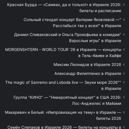
Красная Бурда — «Самеах, да и только!» в Израиле 2026:
билеты и расписание
"Сольный стендап концерт Валерии Яковлевой —
Расслабься так у всех!" в Израиле
"Даниил Спиваковский и Ольга Прокофьева в комедии
Взрослые игры" в Израиле
MORGENSHTERN - WORLD TOUR '26 в Израиле — концерты
в Тель-Авиве и Хайфе
Максим Леонидов в Израиле 2026
Александр Филиппенко в Израиле
"The magic of Sanremo and Loboda live — Звуки моря 2026"
в Израиле
Группа "КИНО" — "Невероятный концерт" в США 2026:
Лос-Анджелес и Майами
Макаревич и Белый: «Импровизация на тему» в Израиле —
билеты 2026
Семён Слепаков в Израиле 2026 — билеты на концерты в