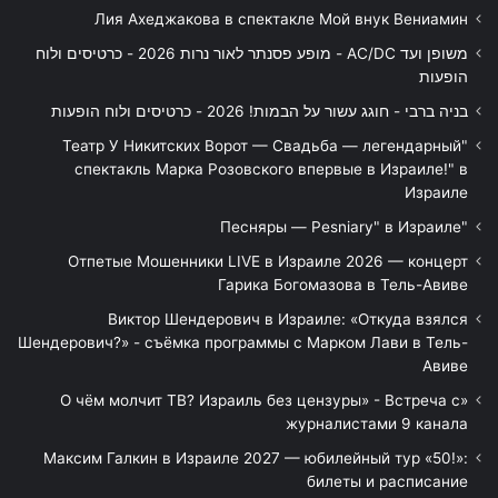
Лия Ахеджакова в спектакле Мой внук Вениамин
משופן ועד AC/DC - מופע פסנתר לאור נרות 2026 - כרטיסים ולוח
הופעות
בניה ברבי - חוגג עשור על הבמות! 2026 - כרטיסים ולוח הופעות
"Театр У Никитских Ворот — Свадьба — легендарный
спектакль Марка Розовского впервые в Израиле!" в
Израиле
"Песняры — Pesniary" в Израиле
Отпетые Мошенники LIVE в Израиле 2026 — концерт
Гарика Богомазова в Тель-Авиве
Виктор Шендерович в Израиле: «Откуда взялся
Шендерович?» - съёмка программы с Марком Лави в Тель-
Авиве
«О чём молчит ТВ? Израиль без цензуры» - Встреча с
журналистами 9 канала
Максим Галкин в Израиле 2027 — юбилейный тур «50!»:
билеты и расписание