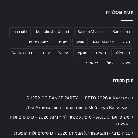
תגיות פופולריות
man city
Manchester United
Bayern Munich
Barcelona
PSG
Real Madrid
איראן
ביטחון
בנימין נתניהו
חיזבאללה
חמאס
טורקיה
ישראל
לבנון
נבחרת ישראל
פיגוע
צהל
קרואטיה
תוכן מקודם
SHEEP.CO DANCE PARTY — ЛЕТО 2026 в Калгари
Лия Ахеджакова в спектакле Мой внук Вениамин
משופן ועד AC/DC - מופע פסנתר לאור נרות 2026 - כרטיסים ולוח
הופעות
בניה ברבי - חוגג עשור על הבמות! 2026 - כרטיסים ולוח הופעות