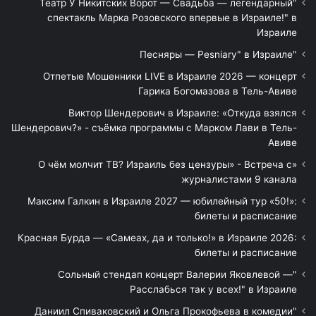
"Театр У Никитских Ворот — Свадьба — легендарный
спектакль Марка Розовского впервые в Израиле!" в
Израиле
"Песняры — Pesniary" в Израиле
Отпетые Мошенники LIVE в Израиле 2026 — концерт
Гарика Богомазова в Тель-Авиве
Виктор Шендерович в Израиле: «Откуда взялся
Шендерович?» - съёмка программы с Марком Лави в Тель-
Авиве
«О чём молчит ТВ? Израиль без цензуры» - Встреча с
журналистами 9 канала
Максим Галкин в Израиле 2027 — юбилейный тур «50!»:
билеты и расписание
Красная Бурда — «Самеах, да и только!» в Израиле 2026:
билеты и расписание
"Сольный стендап концерт Валерии Яковлевой —
Расслабься так у всех!" в Израиле
"Даниил Спиваковский и Ольга Прокофьева в комедии