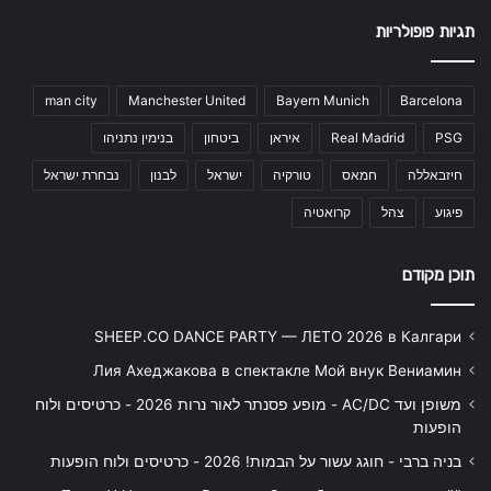
תגיות פופולריות
man city
Manchester United
Bayern Munich
Barcelona
PSG
Real Madrid
איראן
ביטחון
בנימין נתניהו
חיזבאללה
חמאס
טורקיה
ישראל
לבנון
נבחרת ישראל
פיגוע
צהל
קרואטיה
תוכן מקודם
SHEEP.CO DANCE PARTY — ЛЕТО 2026 в Калгари
Лия Ахеджакова в спектакле Мой внук Вениамин
משופן ועד AC/DC - מופע פסנתר לאור נרות 2026 - כרטיסים ולוח
הופעות
בניה ברבי - חוגג עשור על הבמות! 2026 - כרטיסים ולוח הופעות