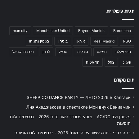
תגיות פופולריות
man city
Manchester United
Bayern Munich
Barcelona
PSG
Real Madrid
איראן
ביטחון
בנימין נתניהו
חיזבאללה
חמאס
טורקיה
ישראל
לבנון
נבחרת ישראל
פיגוע
צהל
קרואטיה
תוכן מקודם
SHEEP.CO DANCE PARTY — ЛЕТО 2026 в Калгари
Лия Ахеджакова в спектакле Мой внук Вениамин
משופן ועד AC/DC - מופע פסנתר לאור נרות 2026 - כרטיסים ולוח
הופעות
בניה ברבי - חוגג עשור על הבמות! 2026 - כרטיסים ולוח הופעות