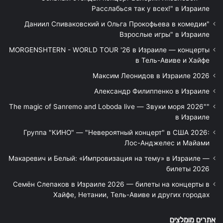
Расслабься так у всех!" в Израиле
"Даниил Спиваковский и Ольга Прокофьева в комедии
Взрослые игры" в Израиле
MORGENSHTERN - WORLD TOUR '26 в Израиле — концерты
в Тель-Авиве и Хайфе
Максим Леонидов в Израиле 2026
Александр Филиппенко в Израиле
"The magic of Sanremo and Loboda live — Звуки моря 2026"
в Израиле
Группа "КИНО" — "Невероятный концерт" в США 2026:
Лос-Анджелес и Майами
Макаревич и Белый: «Импровизация на тему» в Израиле —
билеты 2026
Семён Слепаков в Израиле 2026 — билеты на концерты в
Хайфе, Нетании, Тель-Авиве и других городах
אתרים מומלצים