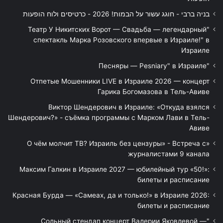
בניה ברבי - חוגג עשור על הבמות! 2026 - כרטיסים ולוח הופעות
"Театр У Никитских Ворот — Свадьба — легендарный
спектакль Марка Розовского впервые в Израиле!" в
Израиле
"Песняры — Pesniary" в Израиле
Отпетые Мошенники LIVE в Израиле 2026 — концерт
Гарика Богомазова в Тель-Авиве
Виктор Шендерович в Израиле: «Откуда взялся
Шендерович?» - съёмка программы с Марком Лави в Тель-
Авиве
«О чём молчит ТВ? Израиль без цензуры» - Встреча с
журналистами 9 канала
Максим Галкин в Израиле 2027 — юбилейный тур «50!»:
билеты и расписание
Красная Бурда — «Самеах, да и только!» в Израиле 2026:
билеты и расписание
"Сольный стендап концерт Валерии Яковлевой —