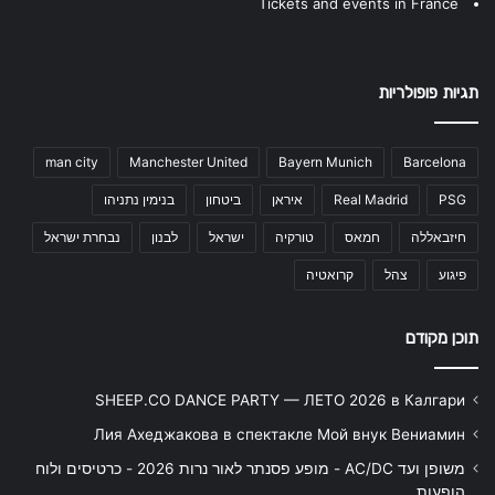
Tickets and events in France
תגיות פופולריות
man city
Manchester United
Bayern Munich
Barcelona
PSG
Real Madrid
איראן
ביטחון
בנימין נתניהו
חיזבאללה
חמאס
טורקיה
ישראל
לבנון
נבחרת ישראל
פיגוע
צהל
קרואטיה
תוכן מקודם
SHEEP.CO DANCE PARTY — ЛЕТО 2026 в Калгари
Лия Ахеджакова в спектакле Мой внук Вениамин
משופן ועד AC/DC - מופע פסנתר לאור נרות 2026 - כרטיסים ולוח
הופעות