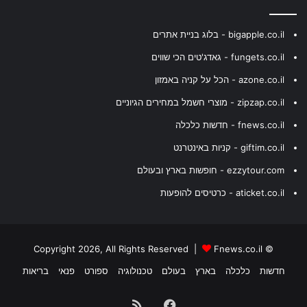
bigapple.co.il - בלוג בניית אתרים
fungets.co.il - גאדג'טים הכי שווים
azone.co.il - הכל על קניה באמזון
zipzap.co.il - מוצרי חשמל במחירים הגיוניים
fnews.co.il - חדשות כלכלה
giftim.co.il - קניות באינטרנט
ezzytour.com - חופשות בארץ ובעולם
aticket.co.il - כרטיסים להופעות
Fnews.co.il
© Copyright 2026, All Rights Reserved |
חדשות
כלכלה
בארץ
בעולם
טכנולוגיה
ספורט
פנאי
בריאות
Facebook
RSS