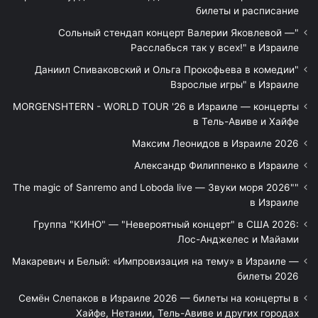
билеты и расписание
"Сольный стендап концерт Валерии Яковлевой —
Расслабься так у всех!" в Израиле
"Даниил Спиваковский и Ольга Прокофьева в комедии
Взрослые игры" в Израиле
MORGENSHTERN - WORLD TOUR '26 в Израиле — концерты
в Тель-Авиве и Хайфе
Максим Леонидов в Израиле 2026
Александр Филиппенко в Израиле
"The magic of Sanremo and Loboda live — Звуки моря 2026"
в Израиле
Группа "КИНО" — "Невероятный концерт" в США 2026:
Лос-Анджелес и Майами
Макаревич и Белый: «Импровизация на тему» в Израиле —
билеты 2026
Семён Слепаков в Израиле 2026 — билеты на концерты в
Хайфе, Нетании, Тель-Авиве и других городах