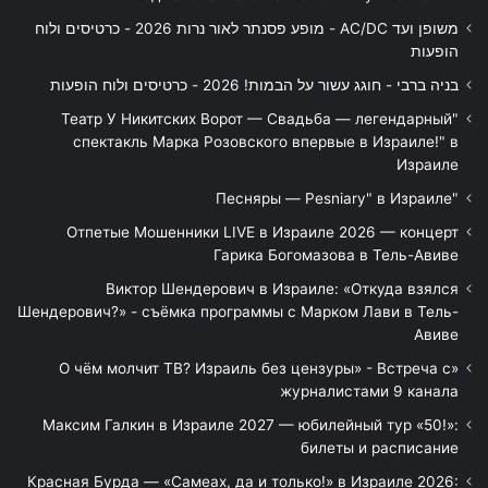
משופן ועד AC/DC - מופע פסנתר לאור נרות 2026 - כרטיסים ולוח
הופעות
בניה ברבי - חוגג עשור על הבמות! 2026 - כרטיסים ולוח הופעות
"Театр У Никитских Ворот — Свадьба — легендарный
спектакль Марка Розовского впервые в Израиле!" в
Израиле
"Песняры — Pesniary" в Израиле
Отпетые Мошенники LIVE в Израиле 2026 — концерт
Гарика Богомазова в Тель-Авиве
Виктор Шендерович в Израиле: «Откуда взялся
Шендерович?» - съёмка программы с Марком Лави в Тель-
Авиве
«О чём молчит ТВ? Израиль без цензуры» - Встреча с
журналистами 9 канала
Максим Галкин в Израиле 2027 — юбилейный тур «50!»:
билеты и расписание
Красная Бурда — «Самеах, да и только!» в Израиле 2026: