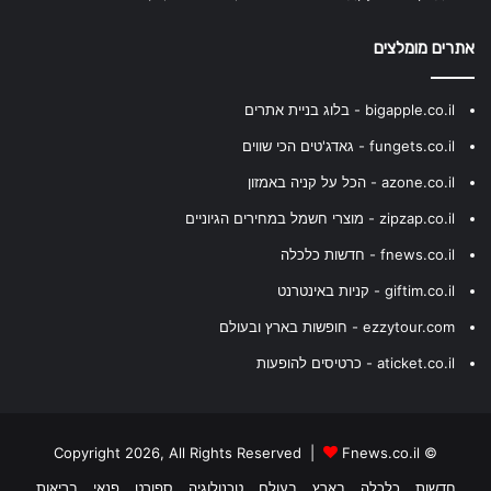
אתרים מומלצים
bigapple.co.il - בלוג בניית אתרים
fungets.co.il - גאדג'טים הכי שווים
azone.co.il - הכל על קניה באמזון
zipzap.co.il - מוצרי חשמל במחירים הגיוניים
fnews.co.il - חדשות כלכלה
giftim.co.il - קניות באינטרנט
ezzytour.com - חופשות בארץ ובעולם
aticket.co.il - כרטיסים להופעות
Fnews.co.il
© Copyright 2026, All Rights Reserved |
חדשות
כלכלה
בארץ
בעולם
טכנולוגיה
ספורט
פנאי
בריאות