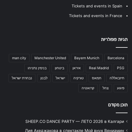
Tickets and events in Spain
Tickets and events in France
תגיות פופולריות
man city
Manchester United
Bayern Munich
Barcelona
PSG
Real Madrid
איראן
ביטחון
בנימין נתניהו
חיזבאללה
חמאס
טורקיה
ישראל
לבנון
נבחרת ישראל
פיגוע
צהל
קרואטיה
תוכן מקודם
SHEEP.CO DANCE PARTY — ЛЕТО 2026 в Калгари
Лия Ахеджакова в спектакле Мой внук Вениамин