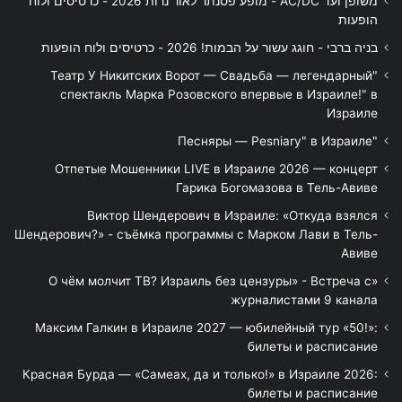
משופן ועד AC/DC - מופע פסנתר לאור נרות 2026 - כרטיסים ולוח
הופעות
בניה ברבי - חוגג עשור על הבמות! 2026 - כרטיסים ולוח הופעות
"Театр У Никитских Ворот — Свадьба — легендарный
спектакль Марка Розовского впервые в Израиле!" в
Израиле
"Песняры — Pesniary" в Израиле
Отпетые Мошенники LIVE в Израиле 2026 — концерт
Гарика Богомазова в Тель-Авиве
Виктор Шендерович в Израиле: «Откуда взялся
Шендерович?» - съёмка программы с Марком Лави в Тель-
Авиве
«О чём молчит ТВ? Израиль без цензуры» - Встреча с
журналистами 9 канала
Максим Галкин в Израиле 2027 — юбилейный тур «50!»:
билеты и расписание
Красная Бурда — «Самеах, да и только!» в Израиле 2026:
билеты и расписание