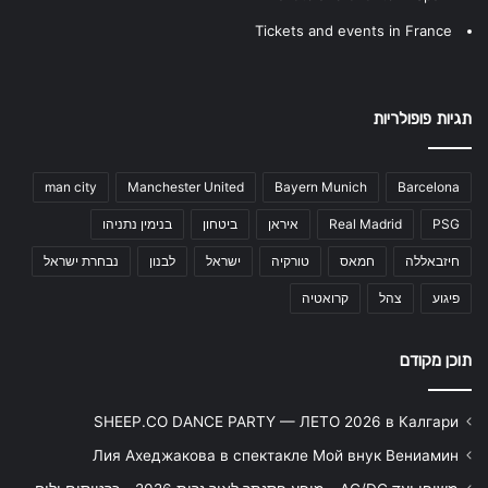
Tickets and events in France
תגיות פופולריות
man city
Manchester United
Bayern Munich
Barcelona
PSG
Real Madrid
איראן
ביטחון
בנימין נתניהו
חיזבאללה
חמאס
טורקיה
ישראל
לבנון
נבחרת ישראל
פיגוע
צהל
קרואטיה
תוכן מקודם
SHEEP.CO DANCE PARTY — ЛЕТО 2026 в Калгари
Лия Ахеджакова в спектакле Мой внук Вениамин