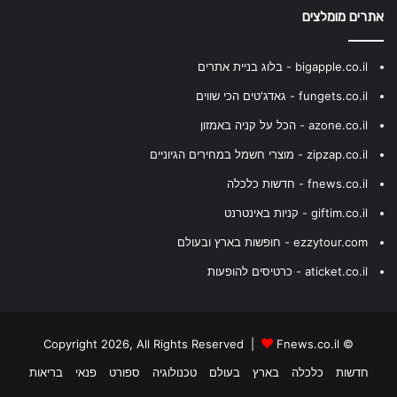
אתרים מומלצים
bigapple.co.il - בלוג בניית אתרים
fungets.co.il - גאדג'טים הכי שווים
azone.co.il - הכל על קניה באמזון
zipzap.co.il - מוצרי חשמל במחירים הגיוניים
fnews.co.il - חדשות כלכלה
giftim.co.il - קניות באינטרנט
ezzytour.com - חופשות בארץ ובעולם
aticket.co.il - כרטיסים להופעות
Fnews.co.il
© Copyright 2026, All Rights Reserved |
חדשות
כלכלה
בארץ
בעולם
טכנולוגיה
ספורט
פנאי
בריאות