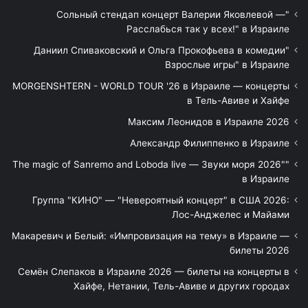
"Сольный стендап концерт Валерии Яковлевой —
Расслабься так у всех!" в Израиле
"Даниил Спиваковский и Ольга Прокофьева в комедии
Взрослые игры" в Израиле
MORGENSHTERN - WORLD TOUR '26 в Израиле — концерты
в Тель-Авиве и Хайфе
Максим Леонидов в Израиле 2026
Александр Филиппенко в Израиле
"The magic of Sanremo and Loboda live — Звуки моря 2026"
в Израиле
Группа "КИНО" — "Невероятный концерт" в США 2026:
Лос-Анджелес и Майами
Макаревич и Белый: «Импровизация на тему» в Израиле —
билеты 2026
Семён Слепаков в Израиле 2026 — билеты на концерты в
Хайфе, Нетании, Тель-Авиве и других городах