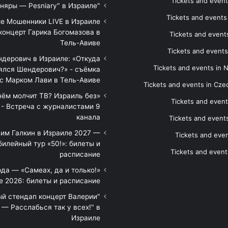
Tickets and event
"Песняры — Pesniary" в Израиле
Tickets and event
е Мошенники LIVE в Израиле
концерт Гарика Богомазова в
Tickets and events
Тель-Авиве
Tickets and events
дерович в Израиле: «Откуда
Tickets and events in 
ялся Шендерович?» - съёмка
с Марком Лави в Тель-Авиве
Tickets and events in Cze
 чём молчит ТВ? Израиль без
Tickets and event
 - Встреча с журналистами 9
канала
Tickets and event
им Галкин в Израиле 2027 —
Tickets and even
илейный тур «50!»: билеты и
Tickets and event
расписание
да — «Самеах, да и только!»
е 2026: билеты и расписание
ый стендап концерт Валерии
— Расслабься так у всех!" в
Израиле