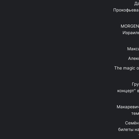
"Д
Прокофьева
MORGENS
Израил
Макс
Алек
"The magic 
Гр
концерт" 
Макаревич
тем
Семён
билеты на