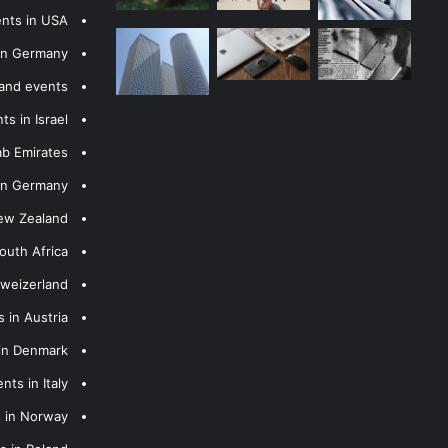
ents in USA
 in Germany
 and events
s in Israel
ab Emirates
 in Germany
New Zealand
outh Africa
hweizerland
 in Austria
 in Denmark
nts in Italy
s in Norway