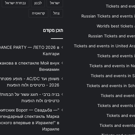
ישראל
לבנון
נבחרת ישראל
Tickets and ev
צהל
קרואטיה
Russian Tickets and events
World’s best tickets
תוכן מקודם
Russian Tickets and event
Tickets and events in United Ar
DANCE PARTY — ЛЕТО 2026 в
Калгари
Tickets and events
жакова в спектакле Мой внук
Tickets and events in 
Вениамин
Tickets and events in S
משופן ועד AC/DC - מופע 
2026 - כרטיסים ולוח הופעות
Tickets and events in Sc
Tickets and events
כרטיסים ולוח הופעות
Tickets and events
икитских Ворот — Свадьба —
Tickets and eve
егендарный спектакль Марка
ского впервые в Израиле!" в
Tickets and event
Израиле