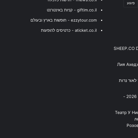
פיגוע
giftim.co.il - קניות באינטרנט
ezzytour.com - חופשות בארץ ובעולם
aticket.co.il - כרטיסים להופעות
SHEEP.CO 
Лия Ахед
פסנתר לאור נרות
בניה ברבי - חוגג עשור על הבמות! 2026 -
"Театр У Н
л
Розов