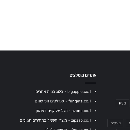
אתרים מומלצים
bigapple.co.il - בלוג בניית אתרים
fungets.co.il - גאדג'טים הכי שווים
PSG
azone.co.il - הכל על קניה באמזון
zipzap.co.il - מוצרי חשמל במחירים הגיוניים
טורקיה
fnews.co.il - חדשות כלכלה