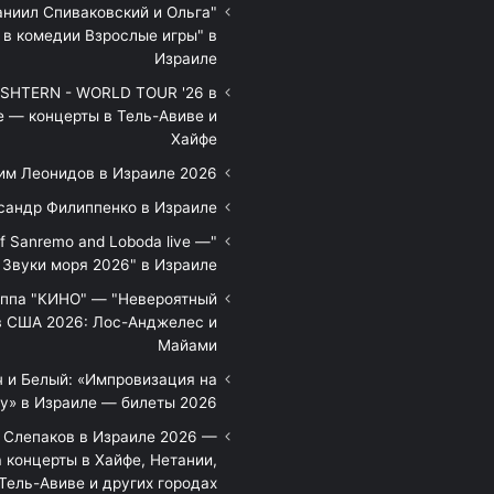
аниил Спиваковский и Ольга
 в комедии Взрослые игры" в
Израиле
HTERN - WORLD TOUR '26 в
е — концерты в Тель-Авиве и
Хайфе
им Леонидов в Израиле 2026
сандр Филиппенко в Израиле
of Sanremo and Loboda live —
Звуки моря 2026" в Израиле
уппа "КИНО" — "Невероятный
в США 2026: Лос-Анджелес и
Майами
 и Белый: «Импровизация на
у» в Израиле — билеты 2026
 Слепаков в Израиле 2026 —
 концерты в Хайфе, Нетании,
Тель-Авиве и других городах