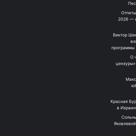
Отпеты
2026 — 
Виктор Шен
вз
программы 
«О
цензуры»
Макс
юб
Красная Бур
в Израил
"Сольн
Яковлевой 