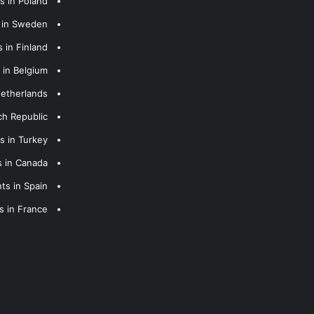
s in Poland
s in Sweden
 in Finland
 in Belgium
Netherlands
ch Republic
s in Turkey
s in Canada
ts in Spain
s in France