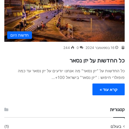
חדשות היום
16 בספטמבר 2024
0
244
כל החדשות על יזן נסאר
כל החדשות על "יזן נסאר" מה אנחנו יודעים על יזן נסאר עד כמה
פופולרי חיפוש : "יזן נסאר" בישראל 100+…
קרא עוד »
קטגוריות
בעולם
(1)