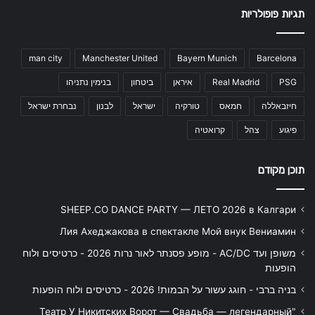
תגיות פופולריות
man city
Manchester United
Bayern Munich
Barcelona
PSG
Real Madrid
איראן
ביטחון
בנימין נתניהו
חיזבאללה
חמאס
טורקיה
ישראל
לבנון
נבחרת ישראל
פיגוע
צהל
קרואטיה
תוכן מקודם
SHEEP.CO DANCE PARTY — ЛЕТО 2026 в Калгари
Лия Ахеджакова в спектакле Мой внук Вениамин
משופן ועד AC/DC - מופע פסנתר לאור נרות 2026 - כרטיסים ולוח
הופעות
בניה ברבי - חוגג עשור על הבמות! 2026 - כרטיסים ולוח הופעות
"Театр У Никитских Ворот — Свадьба — легендарный