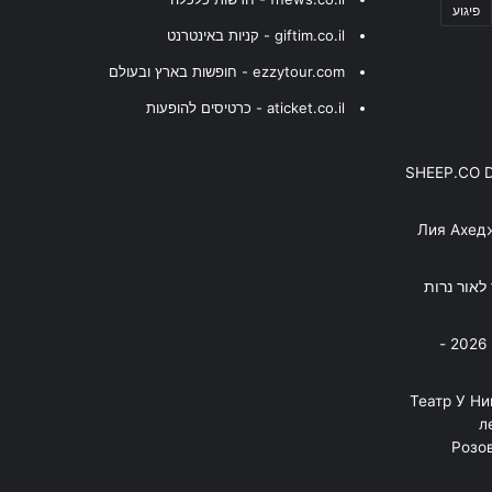
פיגוע
giftim.co.il - קניות באינטרנט
ezzytour.com - חופשות בארץ ובעולם
aticket.co.il - כרטיסים להופעות
SHEEP.CO 
Лия Ахед
פסנתר לאור נרות
בניה ברבי - חוגג עשור על הבמות! 2026 -
"Театр У Н
л
Розов