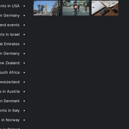
ents in USA
 in Germany
 and events
s in Israel
ab Emirates
 in Germany
New Zealand
outh Africa
hweizerland
 in Austria
 in Denmark
nts in Italy
s in Norway