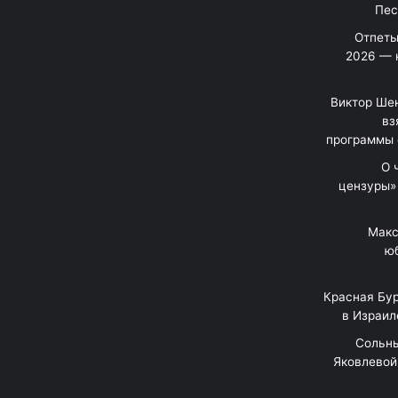
Отпеты
2026 — 
Виктор Шен
вз
программы 
«О
цензуры»
Макс
юб
Красная Бур
в Израил
"Сольн
Яковлевой 