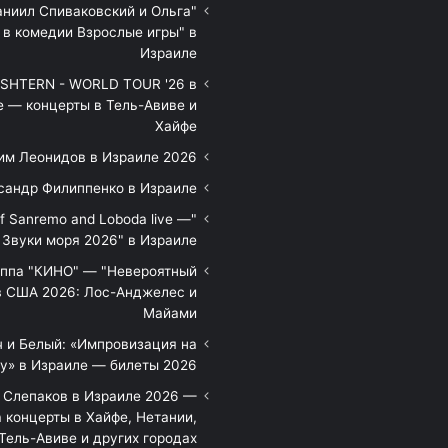
аниил Спиваковский и Ольга
 в комедии Взрослые игры" в
Израиле
HTERN - WORLD TOUR '26 в
е — концерты в Тель-Авиве и
Хайфе
им Леонидов в Израиле 2026
сандр Филиппенко в Израиле
of Sanremo and Loboda live —
Звуки моря 2026" в Израиле
уппа "КИНО" — "Невероятный
в США 2026: Лос-Анджелес и
Майами
 и Белый: «Импровизация на
у» в Израиле — билеты 2026
 Слепаков в Израиле 2026 —
 концерты в Хайфе, Нетании,
Тель-Авиве и других городах