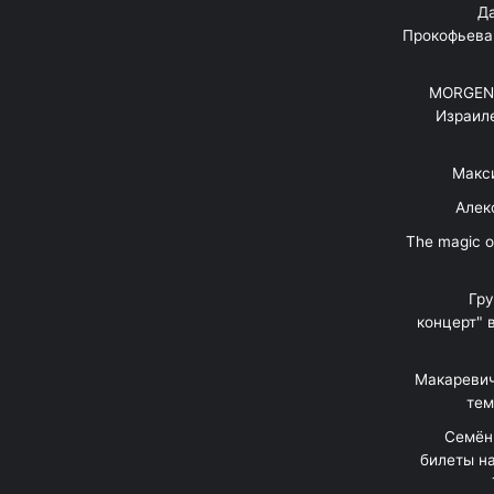
"Д
Прокофьева
MORGENS
Израил
Макс
Алек
"The magic 
Гр
концерт" 
Макаревич
тем
Семён
билеты на