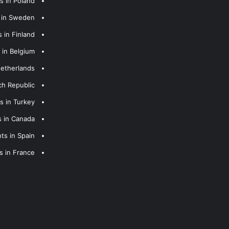
s in Poland
s in Sweden
 in Finland
 in Belgium
Netherlands
ch Republic
s in Turkey
s in Canada
ts in Spain
s in France