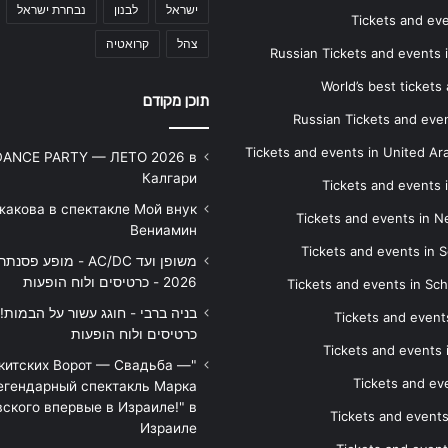
ישראל
לבנון
נבחרת ישראל
Tickets and ev
צהל
קרואטיה
Russian Tickets and events
World’s best tickets
תוכן מקודם
Russian Tickets and event
Tickets and events in United Ar
DANCE PARTY — ЛЕТО 2026 в
Калгари
Tickets and events
жакова в спектакле Мой внук
Tickets and events in 
Вениамин
Tickets and events in S
משופן ועד AC/DC - מופע 
2026 - כרטיסים ולוח הופעות
Tickets and events in Sc
Tickets and events
כרטיסים ולוח הופעות
Tickets and events
икитских Ворот — Свадьба —
Tickets and eve
егендарный спектакль Марка
ского впервые в Израиле!" в
Tickets and event
Израиле