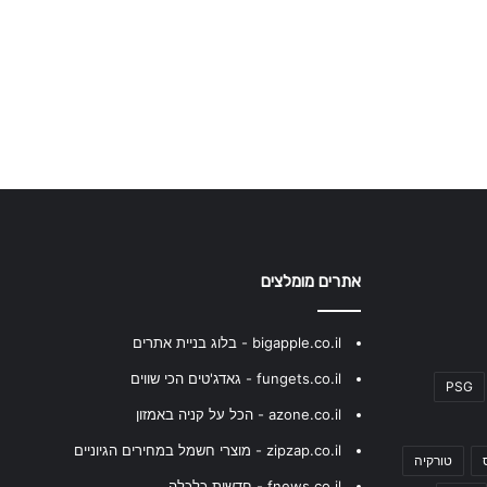
אתרים מומלצים
bigapple.co.il - בלוג בניית אתרים
fungets.co.il - גאדג'טים הכי שווים
PSG
azone.co.il - הכל על קניה באמזון
zipzap.co.il - מוצרי חשמל במחירים הגיוניים
טורקיה
fnews.co.il - חדשות כלכלה