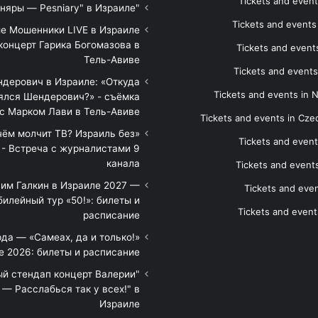
Tickets and event
"Песняры — Pesniary" в Израиле
Tickets and event
е Мошенники LIVE в Израиле
концерт Гарика Богомазова в
Tickets and events
Тель-Авиве
Tickets and events
дерович в Израиле: «Откуда
Tickets and events in 
ялся Шендерович?» - съёмка
с Марком Лави в Тель-Авиве
Tickets and events in Cze
 чём молчит ТВ? Израиль без
Tickets and event
 - Встреча с журналистами 9
канала
Tickets and event
им Галкин в Израиле 2027 —
Tickets and even
илейный тур «50!»: билеты и
Tickets and event
расписание
да — «Самеах, да и только!»
е 2026: билеты и расписание
ый стендап концерт Валерии
— Расслабься так у всех!" в
Израиле