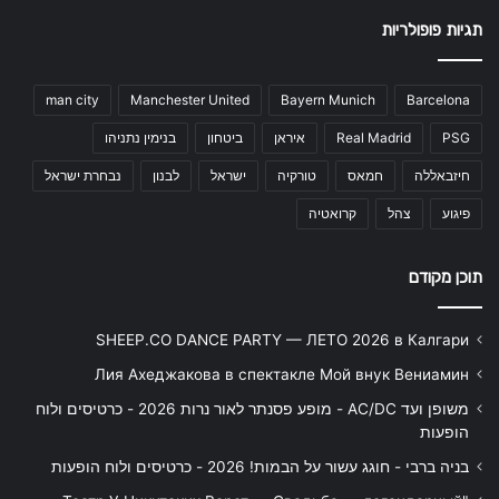
תגיות פופולריות
man city
Manchester United
Bayern Munich
Barcelona
PSG
Real Madrid
איראן
ביטחון
בנימין נתניהו
חיזבאללה
חמאס
טורקיה
ישראל
לבנון
נבחרת ישראל
פיגוע
צהל
קרואטיה
תוכן מקודם
SHEEP.CO DANCE PARTY — ЛЕТО 2026 в Калгари
Лия Ахеджакова в спектакле Мой внук Вениамин
משופן ועד AC/DC - מופע פסנתר לאור נרות 2026 - כרטיסים ולוח
הופעות
בניה ברבי - חוגג עשור על הבמות! 2026 - כרטיסים ולוח הופעות