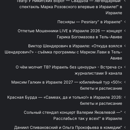
"Театр У Никитских Ворот — Свадьба — легендарный
спектакль Марка Розовского впервые в Израиле!" в
Израиле
"Песняры — Pesniary" в Израиле
Отпетые Мошенники LIVE в Израиле 2026 — концерт
Гарика Богомазова в Тель-Авиве
Виктор Шендерович в Израиле: «Откуда взялся
Шендерович?» - съёмка программы с Марком Лави в Тель-
Авиве
«О чём молчит ТВ? Израиль без цензуры» - Встреча с
журналистами 9 канала
Максим Галкин в Израиле 2027 — юбилейный тур «50!»:
билеты и расписание
Красная Бурда — «Самеах, да и только!» в Израиле 2026:
билеты и расписание
"Сольный стендап концерт Валерии Яковлевой —
Расслабься так у всех!" в Израиле
"Даниил Спиваковский и Ольга Прокофьева в комедии