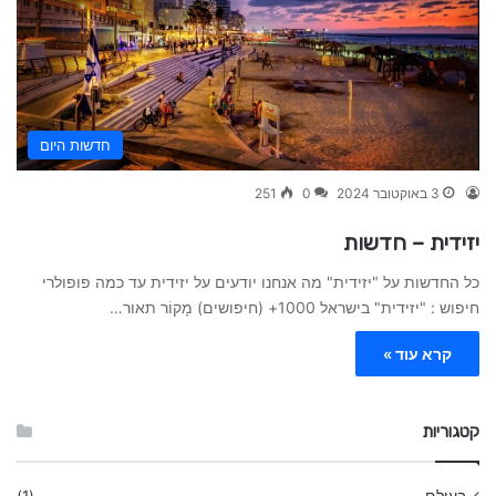
חדשות היום
3 באוקטובר 2024
0
251
יזידית – חדשות
כל החדשות על "יזידית" מה אנחנו יודעים על יזידית עד כמה פופולרי
חיפוש : "יזידית" בישראל 1000+ (חיפושים) מָקוֹר תאור…
קרא עוד »
קטגוריות