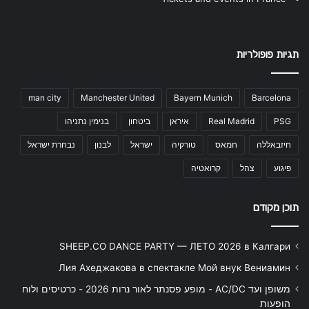
תגיות פופולריות
man city
Manchester United
Bayern Munich
Barcelona
PSG
Real Madrid
איראן
ביטחון
בנימין נתניהו
חיזבאללה
חמאס
טורקיה
ישראל
לבנון
נבחרת ישראל
פיגוע
צהל
קרואטיה
תוכן מקודם
SHEEP.CO DANCE PARTY — ЛЕТО 2026 в Калгари
Лия Ахеджакова в спектакле Мой внук Вениамин
משופן ועד AC/DC - מופע פסנתר לאור נרות 2026 - כרטיסים ולוח
הופעות