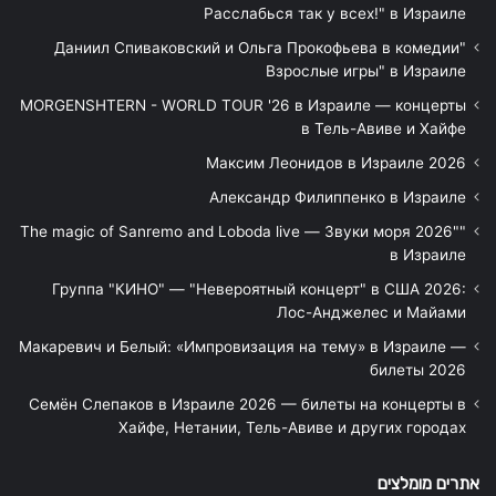
Расслабься так у всех!" в Израиле
"Даниил Спиваковский и Ольга Прокофьева в комедии
Взрослые игры" в Израиле
MORGENSHTERN - WORLD TOUR '26 в Израиле — концерты
в Тель-Авиве и Хайфе
Максим Леонидов в Израиле 2026
Александр Филиппенко в Израиле
"The magic of Sanremo and Loboda live — Звуки моря 2026"
в Израиле
Группа "КИНО" — "Невероятный концерт" в США 2026:
Лос-Анджелес и Майами
Макаревич и Белый: «Импровизация на тему» в Израиле —
билеты 2026
Семён Слепаков в Израиле 2026 — билеты на концерты в
Хайфе, Нетании, Тель-Авиве и других городах
אתרים מומלצים