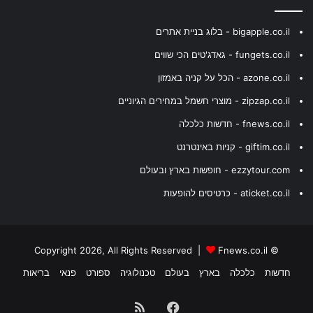
bigapple.co.il - בלוג בניית אתרים
fungets.co.il - גאדג'טים הכי שווים
azone.co.il - הכל על קניה באמזון
zipzap.co.il - מוצרי חשמל במחירים הגיוניים
fnews.co.il - חדשות כלכלה
giftim.co.il - קניות באינטרנט
ezzytour.com - חופשות בארץ ובעולם
aticket.co.il - כרטיסים להופעות
Fnews.co.il
© Copyright 2026, All Rights Reserved |
חדשות
כלכלה
בארץ
בעולם
טכנולוגיה
ספורט
פנאי
בריאות
Facebook
RSS