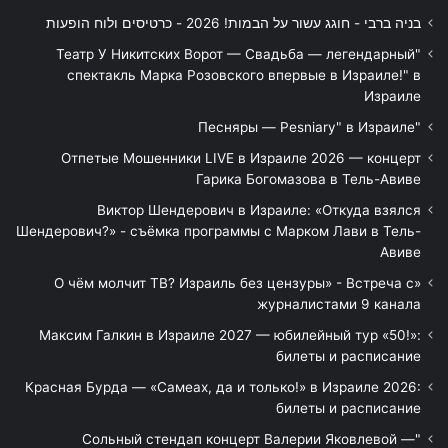
בניה ברבי - חוגג עשור על הבמות! 2026 - כרטיסים ולוח הופעות
"Театр У Никитских Ворот — Свадьба — легендарный
спектакль Марка Розовского впервые в Израиле!" в
Израиле
"Песняры — Pesniary" в Израиле
Отпетые Мошенники LIVE в Израиле 2026 — концерт
Гарика Богомазова в Тель-Авиве
Виктор Шендерович в Израиле: «Откуда взялся
Шендерович?» - съёмка программы с Марком Лави в Тель-
Авиве
«О чём молчит ТВ? Израиль без цензуры» - Встреча с
журналистами 9 канала
Максим Галкин в Израиле 2027 — юбилейный тур «50!»:
билеты и расписание
Красная Бурда — «Самеах, да и только!» в Израиле 2026:
билеты и расписание
"Сольный стендап концерт Валерии Яковлевой —