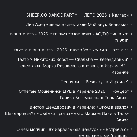
SHEEP.CO DANCE PARTY — ЛЕТО 2026 в Калгари
Лия Ахеджакова в спектакле Мой внук Вениамин
משופן ועד AC/DC - מופע פסנתר לאור נרות 2026 - כרטיסים ולוח
הופעות
בניה ברבי - חוגג עשור על הבמות! 2026 - כרטיסים ולוח הופעות
"Театр У Никитских Ворот — Свадьба — легендарный
спектакль Марка Розовского впервые в Израиле!" в
Израиле
"Песняры — Pesniary" в Израиле
Отпетые Мошенники LIVE в Израиле 2026 — концерт
Гарика Богомазова в Тель-Авиве
Виктор Шендерович в Израиле: «Откуда взялся
Шендерович?» - съёмка программы с Марком Лави в Тель-
Авиве
«О чём молчит ТВ? Израиль без цензуры» - Встреча с
журналистами 9 канала