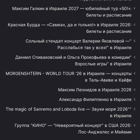
Максим Галкин в Израиле 2027 — юбилейный тур «50!»:
билеты и расписание
Красная Бурда — «Самеах, да и только!» в Израиле 2026:
билеты и расписание
"Сольный стендап концерт Валерии Яковлевой —
Расслабься так у всех!" в Израиле
"Даниил Спиваковский и Ольга Прокофьева в комедии
Взрослые игры" в Израиле
MORGENSHTERN - WORLD TOUR '26 в Израиле — концерты
в Тель-Авиве и Хайфе
Максим Леонидов в Израиле 2026
Александр Филиппенко в Израиле
"The magic of Sanremo and Loboda live — Звуки моря 2026"
в Израиле
Группа "КИНО" — "Невероятный концерт" в США 2026:
Лос-Анджелес и Майами