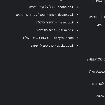
PSG
azone.co.il - הכל על קניה באמזון
zipzap.co.il - מוצרי חשמל במחירים הגיוניים
טורקיה
fnews.co.il - חדשות כלכלה
פיגוע
giftim.co.il - קניות באינטרנט
ezzytour.com - חופשות בארץ ובעולם
aticket.co.il - כרטיסים להופעות
SHEEP.CO 
Лия Ахед
פסנתר לאור נרות
בניה ברבי - חוגג עשור על הבמות! 2026 -