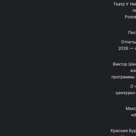
"Театр У Н
л
Розов
Отпеты
2026 — 
Виктор Шен
вз
программы 
«О
цензуры»
Макс
юб
Красная Бур