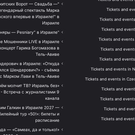
икитских Ворот — Свадьба —
Tickets and eve
егендарный спектакль Марка
ского впервые в Израиле!" в
Tickets and event
Израиле
Tickets and event
"Песняры — Pesniary" в Израиле
Tickets and event
е Мошенники LIVE в Израиле
концерт Гарика Богомазова в
Tickets and events
Тель-Авиве
Tickets and events
дерович в Израиле: «Откуда
Tickets and events in 
ялся Шендерович?» - съёмка
с Марком Лави в Тель-Авиве
Tickets and events in Cze
 чём молчит ТВ? Израиль без
Tickets and event
 - Встреча с журналистами 9
канала
Tickets and event
им Галкин в Израиле 2027 —
Tickets and even
илейный тур «50!»: билеты и
Tickets and event
расписание
да — «Самеах, да и только!»