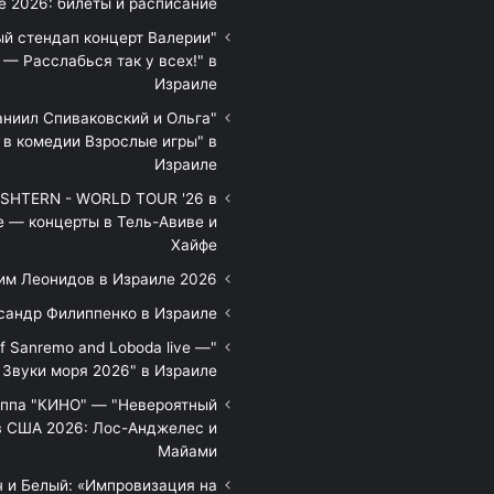
е 2026: билеты и расписание
ый стендап концерт Валерии
— Расслабься так у всех!" в
Израиле
аниил Спиваковский и Ольга
 в комедии Взрослые игры" в
Израиле
HTERN - WORLD TOUR '26 в
е — концерты в Тель-Авиве и
Хайфе
им Леонидов в Израиле 2026
сандр Филиппенко в Израиле
of Sanremo and Loboda live —
Звуки моря 2026" в Израиле
уппа "КИНО" — "Невероятный
в США 2026: Лос-Анджелес и
Майами
 и Белый: «Импровизация на