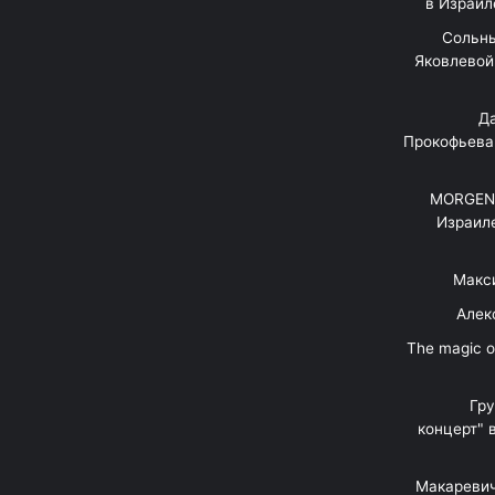
в Израил
"Сольн
Яковлевой 
"Д
Прокофьева
MORGENS
Израил
Макс
Алек
"The magic 
Гр
концерт" 
Макаревич