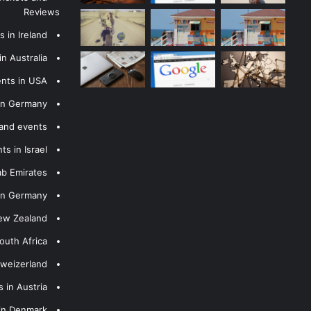
Reviews
 in Ireland
n Australia
ents in USA
 in Germany
 and events
s in Israel
ab Emirates
 in Germany
New Zealand
outh Africa
hweizerland
 in Austria
 in Denmark