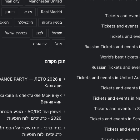
man city
Manchester United
Real Madrid
איראן
ביטחון
Tickets and events
בנימין נתניהו
חיזבאללה
חמאס
Tickets and events i
ישראל
לבנון
נבחרת ישראל
Tickets and ev
צהל
קרואטיה
Russian Tickets and events
World’s best tickets
תוכן מקודם
Russian Tickets and event
Tickets and events in United Ar
DANCE PARTY — ЛЕТО 2026 в
Калгари
Tickets and events
жакова в спектакле Мой внук
Tickets and events in 
Вениамин
Tickets and events in S
משופן ועד AC/DC - מופע 
2026 - כרטיסים ולוח הופעות
Tickets and events in Sc
Tickets and events
כרטיסים ולוח הופעות
Tickets and events