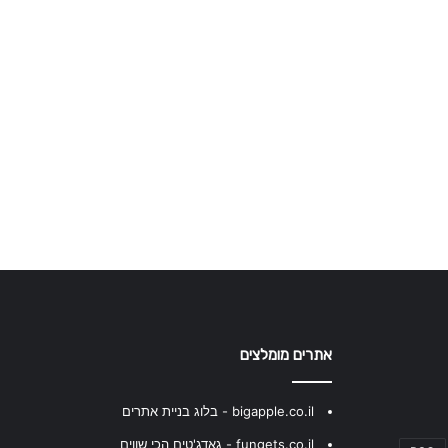
אתרים מומלצים
bigapple.co.il - בלוג בניית אתרים
fungets.co.il - גאדג'טים הכי שווים