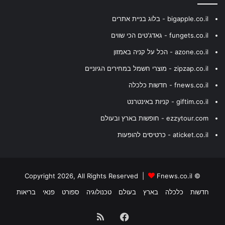
bigapple.co.il - בלוג בניית אתרים
fungets.co.il - גאדג'טים הכי שווים
azone.co.il - הכל על קניה באמזון
zipzap.co.il - מוצרי חשמל במחירים הגיוניים
fnews.co.il - חדשות כלכלה
giftim.co.il - קניות באינטרנט
ezzytour.com - חופשות בארץ ובעולם
aticket.co.il - כרטיסים להופעות
Fnews.co.il
© Copyright 2026, All Rights Reserved |
חדשות
כלכלה
בארץ
בעולם
טכנולוגיה
ספורט
פנאי
בריאות
Facebook
RSS