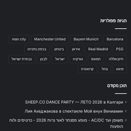
תגיות פופולריות
man city
Manchester United
Bayern Munich
Barcelona
PSG
Real Madrid
איראן
ביטחון
בנימין נתניהו
חיזבאללה
חמאס
טורקיה
ישראל
לבנון
נבחרת ישראל
פיגוע
צהל
קרואטיה
תוכן מקודם
SHEEP.CO DANCE PARTY — ЛЕТО 2026 в Калгари
Лия Ахеджакова в спектакле Мой внук Вениамин
משופן ועד AC/DC - מופע פסנתר לאור נרות 2026 - כרטיסים ולוח
הופעות