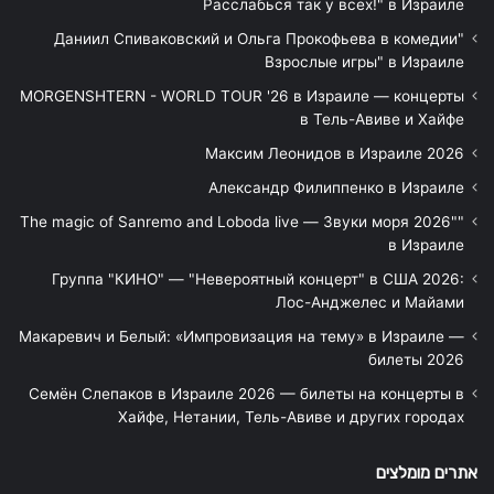
Расслабься так у всех!" в Израиле
"Даниил Спиваковский и Ольга Прокофьева в комедии
Взрослые игры" в Израиле
MORGENSHTERN - WORLD TOUR '26 в Израиле — концерты
в Тель-Авиве и Хайфе
Максим Леонидов в Израиле 2026
Александр Филиппенко в Израиле
"The magic of Sanremo and Loboda live — Звуки моря 2026"
в Израиле
Группа "КИНО" — "Невероятный концерт" в США 2026:
Лос-Анджелес и Майами
Макаревич и Белый: «Импровизация на тему» в Израиле —
билеты 2026
Семён Слепаков в Израиле 2026 — билеты на концерты в
Хайфе, Нетании, Тель-Авиве и других городах
אתרים מומלצים