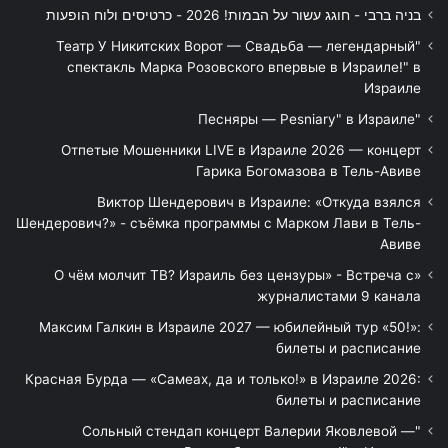
בניה ברבי - חוגג עשור על הבמות! 2026 - כרטיסים ולוח הופעות
"Театр У Никитских Ворот — Свадьба — легендарный
спектакль Марка Розовского впервые в Израиле!" в
Израиле
"Песняры — Pesniary" в Израиле
Отпетые Мошенники LIVE в Израиле 2026 — концерт
Гарика Богомазова в Тель-Авиве
Виктор Шендерович в Израиле: «Откуда взялся
Шендерович?» - съёмка программы с Марком Лави в Тель-
Авиве
«О чём молчит ТВ? Израиль без цензуры» - Встреча с
журналистами 9 канала
Максим Галкин в Израиле 2027 — юбилейный тур «50!»:
билеты и расписание
Красная Бурда — «Самеах, да и только!» в Израиле 2026:
билеты и расписание
"Сольный стендап концерт Валерии Яковлевой —