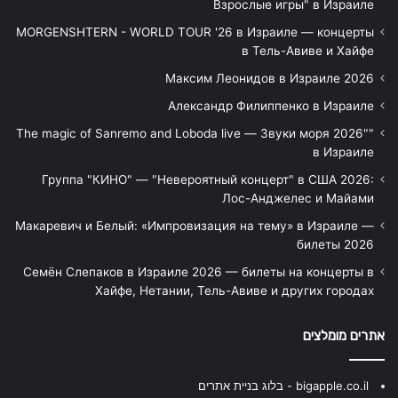
Взрослые игры" в Израиле
MORGENSHTERN - WORLD TOUR '26 в Израиле — концерты
в Тель-Авиве и Хайфе
Максим Леонидов в Израиле 2026
Александр Филиппенко в Израиле
"The magic of Sanremo and Loboda live — Звуки моря 2026"
в Израиле
Группа "КИНО" — "Невероятный концерт" в США 2026:
Лос-Анджелес и Майами
Макаревич и Белый: «Импровизация на тему» в Израиле —
билеты 2026
Семён Слепаков в Израиле 2026 — билеты на концерты в
Хайфе, Нетании, Тель-Авиве и других городах
אתרים מומלצים
bigapple.co.il - בלוג בניית אתרים