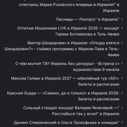
спектакль Марка Розовского впервые в Израиле!" в
Израиле
"Песняры — Pesniary" в Израиле
Отпетые Мошенники LIVE в Израиле 2026 — концерт
Гарика Богомазова в Тель-Авиве
Виктор Шендерович в Израиле: «Откуда взялся
Шендерович?» - съёмка программы с Марком Лави в Тель-
Авиве
«О чём молчит ТВ? Израиль без цензуры» - Встреча с
журналистами 9 канала
Максим Галкин в Израиле 2027 — юбилейный тур «50!»:
билеты и расписание
Красная Бурда — «Самеах, да и только!» в Израиле 2026:
билеты и расписание
"Сольный стендап концерт Валерии Яковлевой —
Расслабься так у всех!" в Израиле
"Даниил Спиваковский и Ольга Прокофьева в комедии