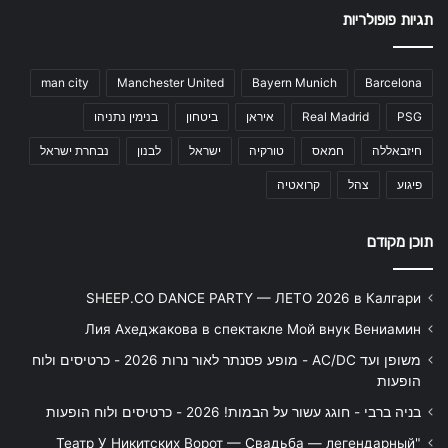
תגיות פופולריות
man city
Manchester United
Bayern Munich
Barcelona
PSG
Real Madrid
איראן
ביטחון
בנימין נתניהו
חיזבאללה
חמאס
טורקיה
ישראל
לבנון
נבחרת ישראל
פיגוע
צהל
קרואטיה
תוכן מקודם
SHEEP.CO DANCE PARTY — ЛЕТО 2026 в Калгари
Лия Ахеджакова в спектакле Мой внук Вениамин
משופן ועד AC/DC - מופע פסנתר לאור נרות 2026 - כרטיסים ולוח
הופעות
בניה ברבי - חוגג עשור על הבמות! 2026 - כרטיסים ולוח הופעות
"Театр У Никитских Ворот — Свадьба — легендарный