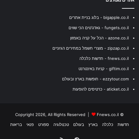
אתרים מומלצים
bigapple.co.il - בלוג בניית אתרים
fungets.co.il - גאדג'טים הכי שווים
azone.co.il - הכל על קניה באמזון
zipzap.co.il - מוצרי חשמל במחירים הגיוניים
fnews.co.il - חדשות כלכלה
giftim.co.il - קניות באינטרנט
ezzytour.com - חופשות בארץ ובעולם
aticket.co.il - כרטיסים להופעות
Fnews.co.il
© Copyright 2026, All Rights Reserved |
חדשות
כלכלה
בארץ
בעולם
טכנולוגיה
ספורט
פנאי
בריאות