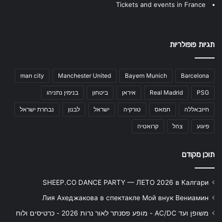
Tickets and events in France
תגיות פופולריות
man city
Manchester United
Bayern Munich
Barcelona
PSG
Real Madrid
איראן
ביטחון
בנימין נתניהו
חיזבאללה
חמאס
טורקיה
ישראל
לבנון
נבחרת ישראל
פיגוע
צהל
קרואטיה
תוכן מקודם
SHEEP.CO DANCE PARTY — ЛЕТО 2026 в Калгари
Лия Ахеджакова в спектакле Мой внук Вениамин
משופן ועד AC/DC - מופע פסנתר לאור נרות 2026 - כרטיסים ולוח