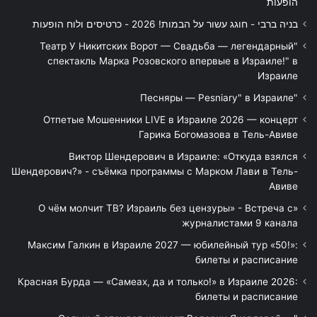
הופעות
בניה ברבי - חוגג עשור על הבמות! 2026 - כרטיסים ולוח הופעות
"Театр У Никитских Ворот — Свадьба — легендарный
спектакль Марка Розовского впервые в Израиле!" в
Израиле
"Песняры — Pesniary" в Израиле
Отпетые Мошенники LIVE в Израиле 2026 — концерт
Гарика Богомазова в Тель-Авиве
Виктор Шендерович в Израиле: «Откуда взялся
Шендерович?» - съёмка программы с Марком Лави в Тель-
Авиве
«О чём молчит ТВ? Израиль без цензуры» - Встреча с
журналистами 9 канала
Максим Галкин в Израиле 2027 — юбилейный тур «50!»:
билеты и расписание
Красная Бурда — «Самеах, да и только!» в Израиле 2026:
билеты и расписание