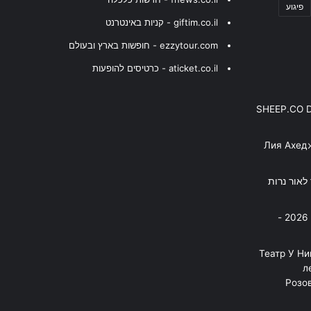
פיגוע
giftim.co.il - קניות באינטרנט
ezzytour.com - חופשות בארץ ובעולם
aticket.co.il - כרטיסים להופעות
SHEEP.CO 
Лия Ахед
פסנתר לאור נרות
בניה ברבי - חוגג עשור על הבמות! 2026 -
"Театр У Н
л
Розов