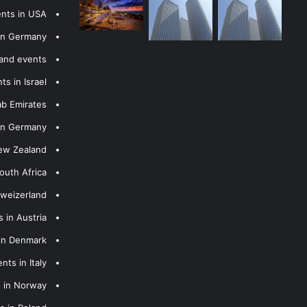
ents in USA
 in Germany
 and events
s in Israel
ab Emirates
 in Germany
New Zealand
outh Africa
hweizerland
 in Austria
 in Denmark
nts in Italy
s in Norway