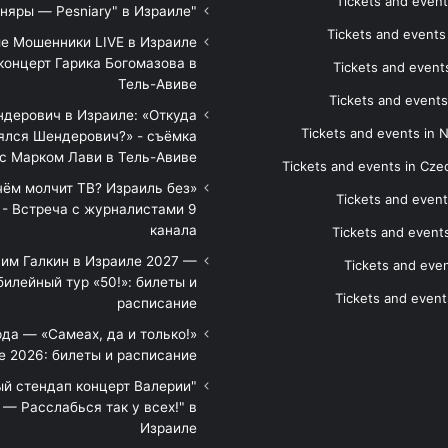
Tickets and event
"Песняры — Pesniary" в Израиле
Tickets and event
е Мошенники LIVE в Израиле
концерт Гарика Богомазова в
Tickets and events
Тель-Авиве
Tickets and events
дерович в Израиле: «Откуда
Tickets and events in 
ялся Шендерович?» - съёмка
с Марком Лави в Тель-Авиве
Tickets and events in Cze
 чём молчит ТВ? Израиль без
Tickets and event
 - Встреча с журналистами 9
канала
Tickets and event
им Галкин в Израиле 2027 —
Tickets and even
илейный тур «50!»: билеты и
Tickets and event
расписание
да — «Самеах, да и только!»
е 2026: билеты и расписание
ый стендап концерт Валерии
— Расслабься так у всех!" в
Израиле