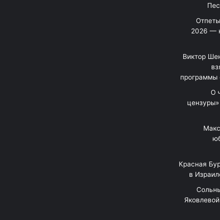
Отпеты
2026 — 
Виктор Шен
вз
программы 
«О
цензуры»
Макс
юб
Красная Бур
в Израил
"Сольн
Яковлевой 