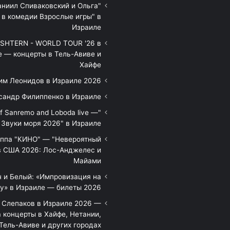
аниил Спиваковский и Ольга
 в комедии Взрослые игры" в
Израиле
HTERN - WORLD TOUR '26 в
е — концерты в Тель-Авиве и
Хайфе
им Леонидов в Израиле 2026
сандр Филиппенко в Израиле
of Sanremo and Loboda live —
Звуки моря 2026" в Израиле
уппа "КИНО" — "Невероятный
в США 2026: Лос-Анджелес и
Майами
 и Белый: «Импровизация на
у» в Израиле — билеты 2026
 Слепаков в Израиле 2026 —
 концерты в Хайфе, Нетании,
Тель-Авиве и других городах