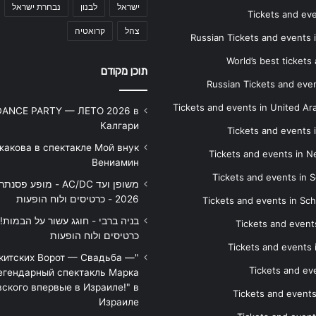
ישראל
לבנון
נבחרת ישראל
Tickets and ev
צהל
קרואטיה
Russian Tickets and events
World’s best tickets
תוכן מקודם
Russian Tickets and event
Tickets and events in United Ar
DANCE PARTY — ЛЕТО 2026 в
Калгари
Tickets and events
жакова в спектакле Мой внук
Tickets and events in 
Вениамин
Tickets and events in S
משופן ועד AC/DC - מופע 
2026 - כרטיסים ולוח הופעות
Tickets and events in Sc
Tickets and events
כרטיסים ולוח הופעות
Tickets and events
икитских Ворот — Свадьба —
Tickets and eve
егендарный спектакль Марка
ского впервые в Израиле!" в
Tickets and event
Израиле