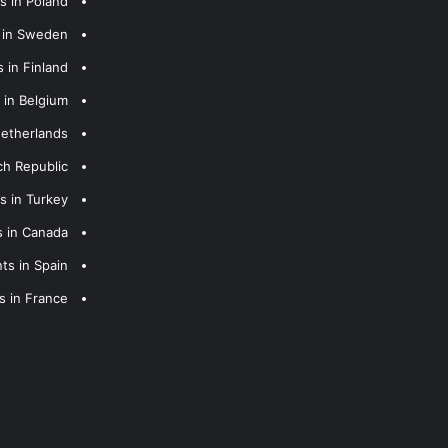
s in Poland
s in Sweden
 in Finland
 in Belgium
Netherlands
ch Republic
s in Turkey
s in Canada
ts in Spain
s in France