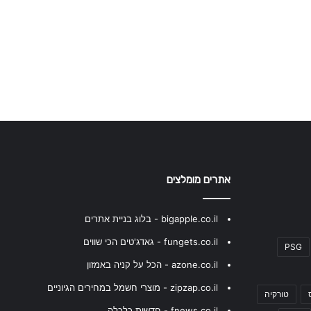
אתרים מומלצים
bigapple.co.il - בלוג בניית אתרים
fungets.co.il - גאדג'טים הכי שווים
PSG
azone.co.il - הכל על קניה באמזון
zipzap.co.il - מוצרי חשמל במחירים הגיוניים
טורקיה
fnews.co.il - חדשות כלכלה