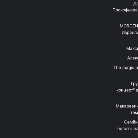
"Д
Прокофьева
MORGENS
Израил
Макс
Алек
"The magic 
Гр
концерт" 
Макаревич
тем
Семён
билеты на