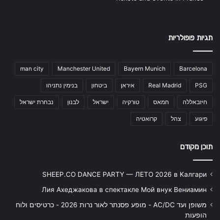
תגיות פופולריות
man city
Manchester United
Bayern Munich
Barcelona
PSG
Real Madrid
איראן
ביטחון
בנימין נתניהו
חיזבאללה
חמאס
טורקיה
ישראל
לבנון
נבחרת ישראל
פיגוע
צהל
קרואטיה
תוכן מקודם
SHEEP.CO DANCE PARTY — ЛЕТО 2026 в Калгари
Лия Ахеджакова в спектакле Мой внук Вениамин
משופן ועד AC/DC - מופע פסנתר לאור נרות 2026 - כרטיסים ולוח
הופעות