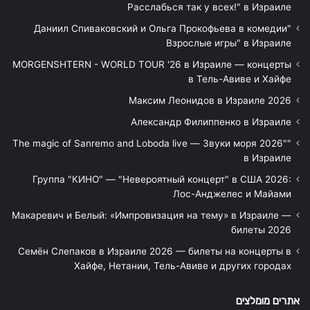
Расслабься так у всех!" в Израиле
"Даниил Спиваковский и Ольга Прокофьева в комедии
Взрослые игры" в Израиле
MORGENSHTERN - WORLD TOUR '26 в Израиле — концерты
в Тель-Авиве и Хайфе
Максим Леонидов в Израиле 2026
Александр Филиппенко в Израиле
"The magic of Sanremo and Loboda live — Звуки моря 2026"
в Израиле
Группа "КИНО" — "Невероятный концерт" в США 2026:
Лос-Анджелес и Майами
Макаревич и Белый: «Импровизация на тему» в Израиле —
билеты 2026
Семён Слепаков в Израиле 2026 — билеты на концерты в
Хайфе, Нетании, Тель-Авиве и других городах
אתרים מומלצים