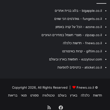
bigapple.co.il - בלוג בניית אתרים
fungets.co.il - גאדג'טים הכי שווים
azone.co.il - הכל על קניה באמזון
zipzap.co.il - מוצרי חשמל במחירים הגיוניים
fnews.co.il - חדשות כלכלה
giftim.co.il - קניות באינטרנט
ezzytour.com - חופשות בארץ ובעולם
aticket.co.il - כרטיסים להופעות
Fnews.co.il
© Copyright 2026, All Rights Reserved |
חדשות
כלכלה
בארץ
בעולם
טכנולוגיה
ספורט
פנאי
בריאות
Facebook
RSS