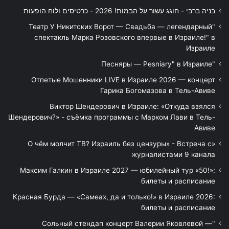
בניה ברבי - חוגג עשור על הבמות! 2026 - כרטיסים ולוח הופעות
"Театр У Никитских Ворот — Свадьба — легендарный
спектакль Марка Розовского впервые в Израиле!" в
Израиле
"Песняры — Pesniary" в Израиле
Отпетые Мошенники LIVE в Израиле 2026 — концерт
Гарика Богомазова в Тель-Авиве
Виктор Шендерович в Израиле: «Откуда взялся
Шендерович?» - съёмка программы с Марком Лави в Тель-
Авиве
«О чём молчит ТВ? Израиль без цензуры» - Встреча с
журналистами 9 канала
Максим Галкин в Израиле 2027 — юбилейный тур «50!»:
билеты и расписание
Красная Бурда — «Самеах, да и только!» в Израиле 2026:
билеты и расписание
"Сольный стендап концерт Валерии Яковлевой —