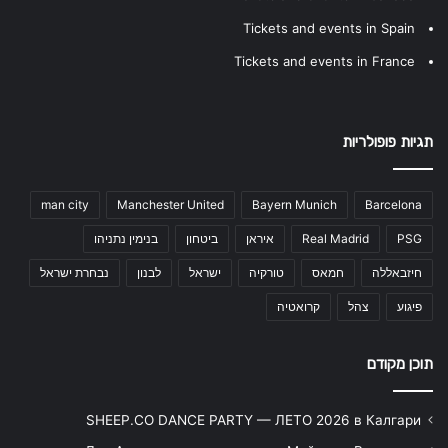
Tickets and events in Spain
Tickets and events in France
תגיות פופולריות
man city
Manchester United
Bayern Munich
Barcelona
PSG
Real Madrid
איראן
ביטחון
בנימין נתניהו
חיזבאללה
חמאס
טורקיה
ישראל
לבנון
נבחרת ישראל
פיגוע
צהל
קרואטיה
תוכן מקודם
SHEEP.CO DANCE PARTY — ЛЕТО 2026 в Калгари