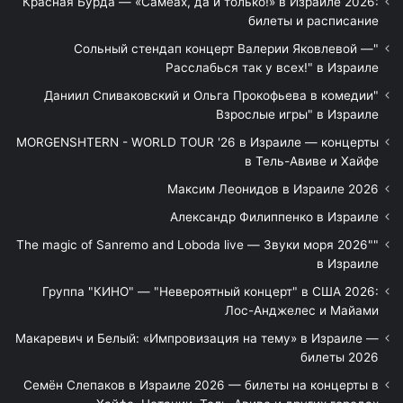
Красная Бурда — «Самеах, да и только!» в Израиле 2026:
билеты и расписание
"Сольный стендап концерт Валерии Яковлевой —
Расслабься так у всех!" в Израиле
"Даниил Спиваковский и Ольга Прокофьева в комедии
Взрослые игры" в Израиле
MORGENSHTERN - WORLD TOUR '26 в Израиле — концерты
в Тель-Авиве и Хайфе
Максим Леонидов в Израиле 2026
Александр Филиппенко в Израиле
"The magic of Sanremo and Loboda live — Звуки моря 2026"
в Израиле
Группа "КИНО" — "Невероятный концерт" в США 2026:
Лос-Анджелес и Майами
Макаревич и Белый: «Импровизация на тему» в Израиле —
билеты 2026
Семён Слепаков в Израиле 2026 — билеты на концерты в