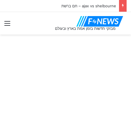
ajax vs shelbourne – חם ברשת
תַפ