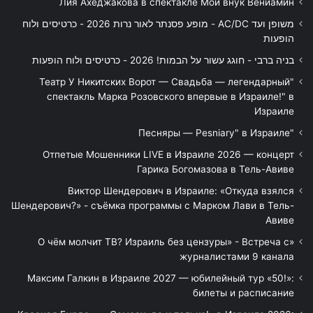
Лия Ахеджакова в спектакле Мой внук Вениамин
משופן ועד AC/DC - מופע פסנתר לאור נרות 2026 - כרטיסים ולוח
הופעות
בניה ברבי - חוגג עשור על הבמות! 2026 - כרטיסים ולוח הופעות
"Театр У Никитских Ворот — Свадьба — легендарный
спектакль Марка Розовского впервые в Израиле!" в
Израиле
"Песняры — Pesniary" в Израиле
Отпетые Мошенники LIVE в Израиле 2026 — концерт
Гарика Богомазова в Тель-Авиве
Виктор Шендерович в Израиле: «Откуда взялся
Шендерович?» - съёмка программы с Марком Лави в Тель-
Авиве
«О чём молчит ТВ? Израиль без цензуры» - Встреча с
журналистами 9 канала
Максим Галкин в Израиле 2027 — юбилейный тур «50!»:
билеты и расписание