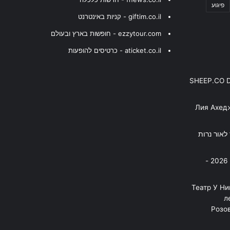
פיגוע
giftim.co.il - קניות באינטרנט
ezzytour.com - חופשות בארץ ובעולם
aticket.co.il - כרטיסים להופעות
SHEEP.CO 
Лия Ахед
פסנתר לאור נרות
בניה ברבי - חוגג עשור על הבמות! 2026 -
"Театр У Н
л
Розов