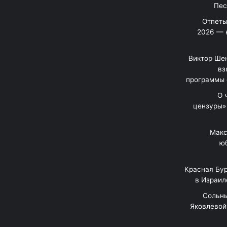
Отпеты
2026 — 
Виктор Шен
вз
программы 
«О
цензуры»
Макс
юб
Красная Бур
в Израил
"Сольн
Яковлевой 