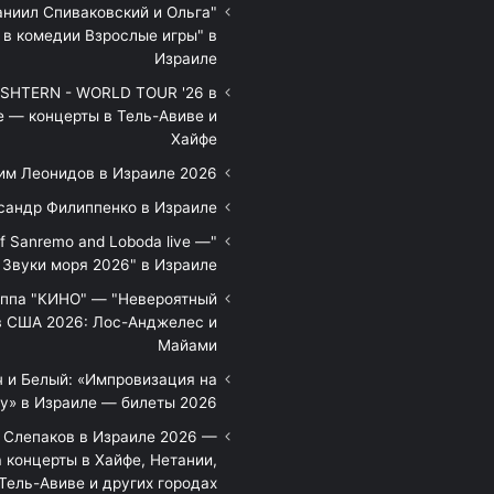
аниил Спиваковский и Ольга
 в комедии Взрослые игры" в
Израиле
HTERN - WORLD TOUR '26 в
е — концерты в Тель-Авиве и
Хайфе
им Леонидов в Израиле 2026
сандр Филиппенко в Израиле
of Sanremo and Loboda live —
Звуки моря 2026" в Израиле
уппа "КИНО" — "Невероятный
в США 2026: Лос-Анджелес и
Майами
 и Белый: «Импровизация на
у» в Израиле — билеты 2026
 Слепаков в Израиле 2026 —
 концерты в Хайфе, Нетании,
Тель-Авиве и других городах