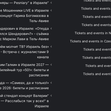
Tickets and event
"Песняры — Pesniary" в Израиле
Tickets and event
е Мошенники LIVE в Израиле
концерт Гарика Богомазова в
Tickets and events
Тель-Авиве
Tickets and events
дерович в Израиле: «Откуда
Tickets and events in 
ялся Шендерович?» - съёмка
с Марком Лави в Тель-Авиве
Tickets and events in Cze
 чём молчит ТВ? Израиль без
Tickets and event
 - Встреча с журналистами 9
канала
Tickets and event
им Галкин в Израиле 2027 —
Tickets and even
илейный тур «50!»: билеты и
Tickets and event
расписание
да — «Самеах, да и только!»
е 2026: билеты и расписание
ый стендап концерт Валерии
— Расслабься так у всех!" в
Израиле