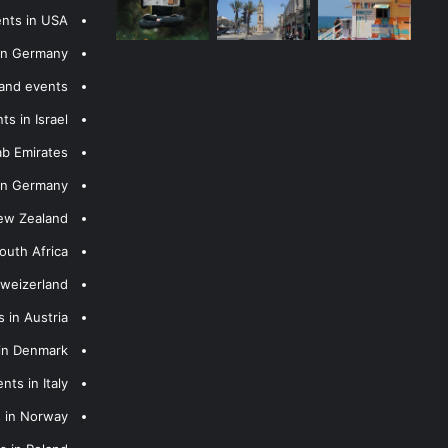
ents in USA
 in Germany
 and events
s in Israel
ab Emirates
 in Germany
New Zealand
outh Africa
hweizerland
 in Austria
 in Denmark
nts in Italy
s in Norway