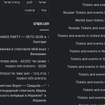
ישראל
לבנון
נבחרת ישראל
Tickets and ev
צהל
קרואטיה
Russian Tickets and events
World’s best tickets
תוכן מקודם
Russian Tickets and event
Tickets and events in United Ar
DANCE PARTY — ЛЕТО 2026 в
Калгари
Tickets and events
жакова в спектакле Мой внук
Tickets and events in 
Вениамин
Tickets and events in S
משופן ועד AC/DC - מופע 
2026 - כרטיסים ולוח הופעות
Tickets and events in Sc
Tickets and events
כרטיסים ולוח הופעות
Tickets and events
икитских Ворот — Свадьба —
Tickets and eve
егендарный спектакль Марка
ского впервые в Израиле!" в
Tickets and event
Израиле