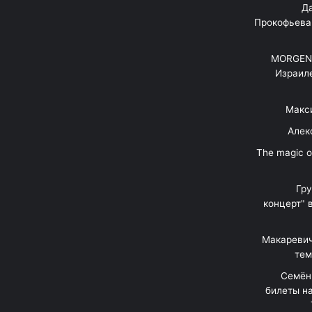
"Д
Прокофьева
MORGENS
Израил
Макс
Алек
"The magic 
Гр
концерт" 
Макаревич
тем
Семён
билеты на