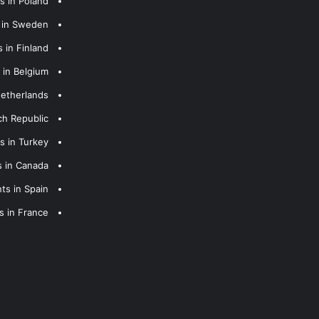
s in Poland
s in Sweden
 in Finland
 in Belgium
Netherlands
ch Republic
s in Turkey
s in Canada
ts in Spain
s in France