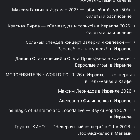
Максим Галкин в Израиле 2027 — юбилейный тур «50!»:
билеты и расписание
Красная Бурда — «Самеах, да и только!» в Израиле 2026:
билеты и расписание
"Сольный стендап концерт Валерии Яковлевой —
Расслабься так у всех!" в Израиле
"Даниил Спиваковский и Ольга Прокофьева в комедии
Взрослые игры" в Израиле
MORGENSHTERN - WORLD TOUR '26 в Израиле — концерты
в Тель-Авиве и Хайфе
Максим Леонидов в Израиле 2026
Александр Филиппенко в Израиле
"The magic of Sanremo and Loboda live — Звуки моря 2026"
в Израиле
Группа "КИНО" — "Невероятный концерт" в США 2026:
Лос-Анджелес и Майами