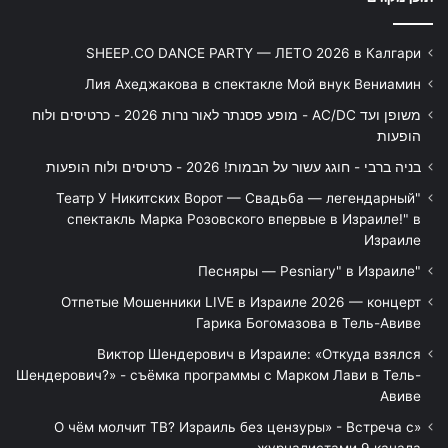
SHEEP.CO DANCE PARTY — ЛЕТО 2026 в Калгари
Лия Ахеджакова в спектакле Мой внук Вениамин
משופן ועד AC/DC - מופע פסנתר לאור נרות 2026 - כרטיסים ולוח
הופעות
בניה ברבי - חוגג עשור על הבמות! 2026 - כרטיסים ולוח הופעות
"Театр У Никитских Ворот — Свадьба — легендарный
спектакль Марка Розовского впервые в Израиле!" в
Израиле
"Песняры — Pesniary" в Израиле
Отпетые Мошенники LIVE в Израиле 2026 — концерт
Гарика Богомазова в Тель-Авиве
Виктор Шендерович в Израиле: «Откуда взялся
Шендерович?» - съёмка программы с Марком Лави в Тель-
Авиве
«О чём молчит ТВ? Израиль без цензуры» - Встреча с
журналистами 9 канала