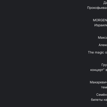
"Д
Прокофьева
MORGENS
Израил
Макс
Алек
"The magic 
Гр
концерт" 
Макаревич
тем
Семён
билеты на