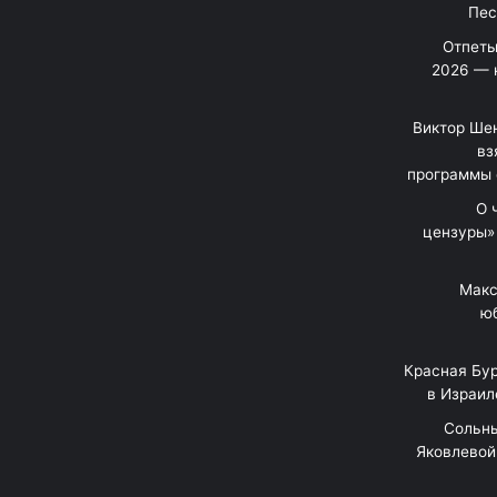
Отпеты
2026 — 
Виктор Шен
вз
программы 
«О
цензуры»
Макс
юб
Красная Бур
в Израил
"Сольн
Яковлевой 