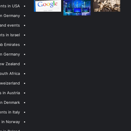
ents in USA
 in Germany
 and events
s in Israel
ab Emirates
 in Germany
New Zealand
outh Africa
hweizerland
 in Austria
 in Denmark
nts in Italy
s in Norway