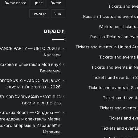
ישראל
לבנון
נבחרת ישראל
Tickets and ev
צהל
קרואטיה
Russian Tickets and events
World’s best tickets
תוכן מקודם
Russian Tickets and event
Tickets and events in United Ar
DANCE PARTY — ЛЕТО 2026 в
Калгари
Tickets and events
жакова в спектакле Мой внук
Tickets and events in 
Вениамин
Tickets and events in S
משופן ועד AC/DC - מופע 
2026 - כרטיסים ולוח הופעות
Tickets and events in Sc
Tickets and events
כרטיסים ולוח הופעות
Tickets and events
икитских Ворот — Свадьба —
Tickets and eve
егендарный спектакль Марка
ского впервые в Израиле!" в
Tickets and event
Израиле