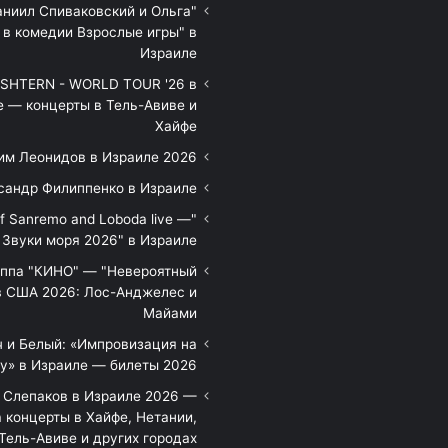
аниил Спиваковский и Ольга
 в комедии Взрослые игры" в
Израиле
HTERN - WORLD TOUR '26 в
е — концерты в Тель-Авиве и
Хайфе
им Леонидов в Израиле 2026
сандр Филиппенко в Израиле
of Sanremo and Loboda live —
Звуки моря 2026" в Израиле
уппа "КИНО" — "Невероятный
в США 2026: Лос-Анджелес и
Майами
 и Белый: «Импровизация на
у» в Израиле — билеты 2026
 Слепаков в Израиле 2026 —
 концерты в Хайфе, Нетании,
Тель-Авиве и других городах