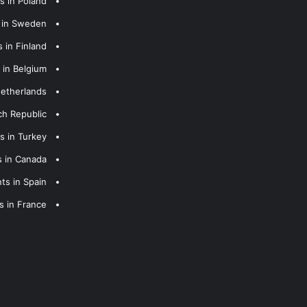
s in Poland
s in Sweden
 in Finland
 in Belgium
Netherlands
ch Republic
s in Turkey
s in Canada
ts in Spain
s in France