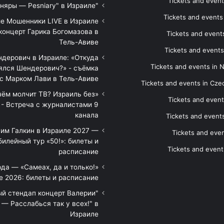
Tickets and event
"Песняры — Pesniary" в Израиле
Tickets and event
е Мошенники LIVE в Израиле
концерт Гарика Богомазова в
Tickets and events
Тель-Авиве
Tickets and events
дерович в Израиле: «Откуда
Tickets and events in 
ялся Шендерович?» - съёмка
с Марком Лави в Тель-Авиве
Tickets and events in Cze
 чём молчит ТВ? Израиль без
Tickets and event
 - Встреча с журналистами 9
канала
Tickets and event
им Галкин в Израиле 2027 —
Tickets and even
илейный тур «50!»: билеты и
Tickets and event
расписание
да — «Самеах, да и только!»
е 2026: билеты и расписание
ый стендап концерт Валерии
— Расслабься так у всех!" в
Израиле