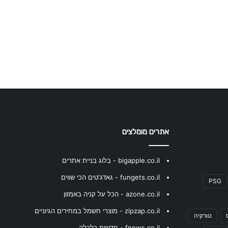
אתרים מומלצים
bigapple.co.il - בלוג בניית אתרים
fungets.co.il - גאדג'טים הכי שווים
PSG
azone.co.il - הכל על קניה באמזון
zipzap.co.il - מוצרי חשמל במחירים הגיוניים
טורקיה
fnews.co.il - חדשות כלכלה