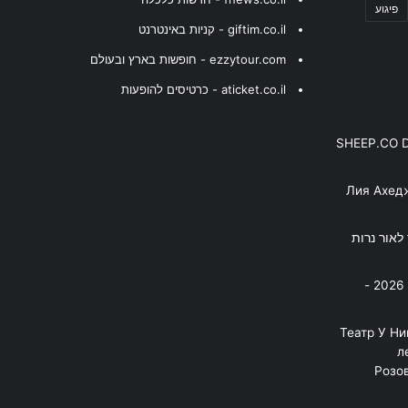
פיגוע
giftim.co.il - קניות באינטרנט
ezzytour.com - חופשות בארץ ובעולם
aticket.co.il - כרטיסים להופעות
SHEEP.CO 
Лия Ахед
פסנתר לאור נרות
בניה ברבי - חוגג עשור על הבמות! 2026 -
"Театр У Н
л
Розов