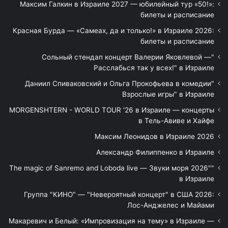
Максим Галкин в Израиле 2027 — юбилейный тур «50!»:
билеты и расписание
Красная Бурда — «Самеах, да и только!» в Израиле 2026:
билеты и расписание
"Сольный стендап концерт Валерии Яковлевой —
Расслабься так у всех!" в Израиле
"Даниил Спиваковский и Ольга Прокофьева в комедии
Взрослые игры" в Израиле
MORGENSHTERN - WORLD TOUR '26 в Израиле — концерты
в Тель-Авиве и Хайфе
Максим Леонидов в Израиле 2026
Александр Филиппенко в Израиле
"The magic of Sanremo and Loboda live — Звуки моря 2026"
в Израиле
Группа "КИНО" — "Невероятный концерт" в США 2026:
Лос-Анджелес и Майами
Макаревич и Белый: «Импровизация на тему» в Израиле —