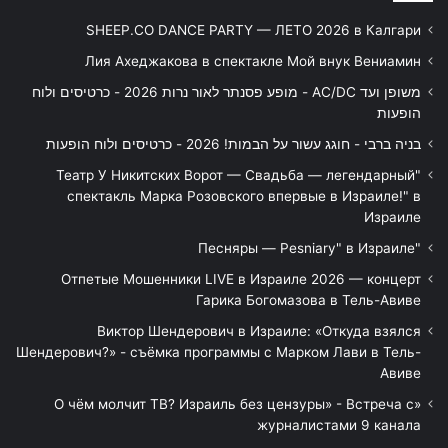
SHEEP.CO DANCE PARTY — ЛЕТО 2026 в Калгари
Лия Ахеджакова в спектакле Мой внук Вениамин
משופן ועד AC/DC - מופע פסנתר לאור נרות 2026 - כרטיסים ולוח
הופעות
בניה ברבי - חוגג עשור על הבמות! 2026 - כרטיסים ולוח הופעות
"Театр У Никитских Ворот — Свадьба — легендарный
спектакль Марка Розовского впервые в Израиле!" в
Израиле
"Песняры — Pesniary" в Израиле
Отпетые Мошенники LIVE в Израиле 2026 — концерт
Гарика Богомазова в Тель-Авиве
Виктор Шендерович в Израиле: «Откуда взялся
Шендерович?» - съёмка программы с Марком Лави в Тель-
Авиве
«О чём молчит ТВ? Израиль без цензуры» - Встреча с
журналистами 9 канала