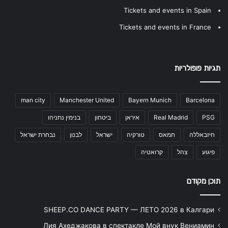
Tickets and events in Spain
Tickets and events in France
תגיות פופולריות
man city
Manchester United
Bayern Munich
Barcelona
PSG
Real Madrid
איראן
ביטחון
בנימין נתניהו
חיזבאללה
חמאס
טורקיה
ישראל
לבנון
נבחרת ישראל
פיגוע
צהל
קרואטיה
תוכן מקודם
SHEEP.CO DANCE PARTY — ЛЕТО 2026 в Калгари
Лия Ахеджакова в спектакле Мой внук Вениамин