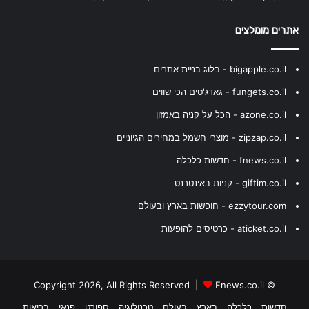
אתרים מומלצים
bigapple.co.il - בלוג בניית אתרים
fungets.co.il - גאדג'טים הכי שווים
azone.co.il - הכל על קניה באמזון
zipzap.co.il - מוצרי חשמל במחירים הגיוניים
fnews.co.il - חדשות כלכלה
giftim.co.il - קניות באינטרנט
ezzytour.com - חופשות בארץ ובעולם
aticket.co.il - כרטיסים להופעות
Fnews.co.il
© Copyright 2026, All Rights Reserved |
חדשות
כלכלה
בארץ
בעולם
טכנולוגיה
ספורט
פנאי
בריאות