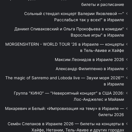
билеты и расписание
"Сольный стендап концерт Валерии Яковлевой —
Расслабься так у всех!" в Израиле
"Даниил Спиваковский и Ольга Прокофьева в комедии
Взрослые игры" в Израиле
MORGENSHTERN - WORLD TOUR '26 в Израиле — концерты
в Тель-Авиве и Хайфе
Максим Леонидов в Израиле 2026
Александр Филиппенко в Израиле
"The magic of Sanremo and Loboda live — Звуки моря 2026"
в Израиле
Группа "КИНО" — "Невероятный концерт" в США 2026:
Лос-Анджелес и Майами
Макаревич и Белый: «Импровизация на тему» в Израиле —
билеты 2026
Семён Слепаков в Израиле 2026 — билеты на концерты в
Хайфе, Нетании, Тель-Авиве и других городах