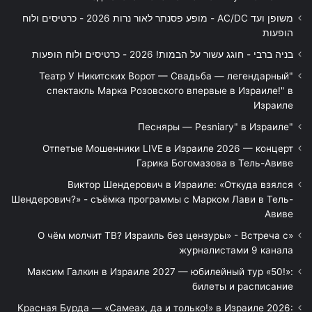
משופן ועד AC/DC - מופע פסנתר לאור נרות 2026 - כרטיסים ולוח
הופעות
בניה ברבי - חוגג עשור על הבמות! 2026 - כרטיסים ולוח הופעות
"Театр У Никитских Ворот — Свадьба — легендарный
спектакль Марка Розовского впервые в Израиле!" в
Израиле
"Песняры — Pesniary" в Израиле
Отпетые Мошенники LIVE в Израиле 2026 — концерт
Гарика Богомазова в Тель-Авиве
Виктор Шендерович в Израиле: «Откуда взялся
Шендерович?» - съёмка программы с Марком Лави в Тель-
Авиве
«О чём молчит ТВ? Израиль без цензуры» - Встреча с
журналистами 9 канала
Максим Галкин в Израиле 2027 — юбилейный тур «50!»:
билеты и расписание
Красная Бурда — «Самеах, да и только!» в Израиле 2026: