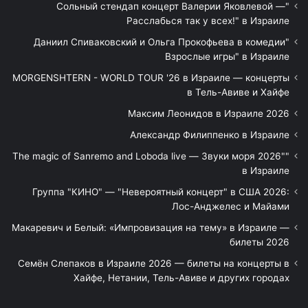
"Сольный стендап концерт Валерии Яковлевой —
Расслабься так у всех!" в Израиле
"Даниил Спиваковский и Ольга Прокофьева в комедии
Взрослые игры" в Израиле
MORGENSHTERN - WORLD TOUR '26 в Израиле — концерты
в Тель-Авиве и Хайфе
Максим Леонидов в Израиле 2026
Александр Филиппенко в Израиле
"The magic of Sanremo and Loboda live — Звуки моря 2026"
в Израиле
Группа "КИНО" — "Невероятный концерт" в США 2026:
Лос-Анджелес и Майами
Макаревич и Белый: «Импровизация на тему» в Израиле —
билеты 2026
Семён Слепаков в Израиле 2026 — билеты на концерты в
Хайфе, Нетании, Тель-Авиве и других городах