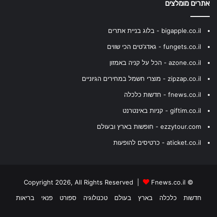
אתרים מומלצים
bigapple.co.il - בלוג בניית אתרים
fungets.co.il - גאדג'טים הכי שווים
azone.co.il - הכל על קניה באמזון
zipzap.co.il - מוצרי חשמל במחירים הגיוניים
fnews.co.il - חדשות כלכלה
giftim.co.il - קניות באינטרנט
ezzytour.com - חופשות בארץ ובעולם
aticket.co.il - כרטיסים להופעות
Fnews.co.il
© Copyright 2026, All Rights Reserved |
חדשות
כלכלה
בארץ
בעולם
טכנולוגיה
ספורט
פנאי
בריאות