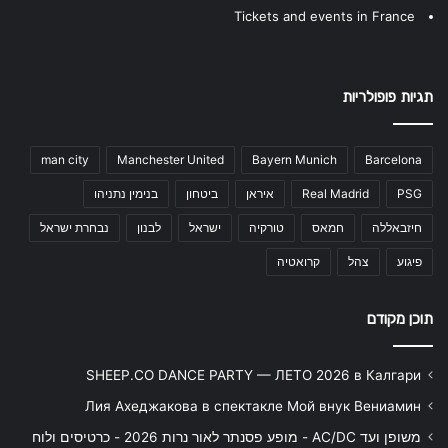
Tickets and events in France
תגיות פופולריות
man city
Manchester United
Bayern Munich
Barcelona
PSG
Real Madrid
איראן
ביטחון
בנימין נתניהו
חיזבאללה
חמאס
טורקיה
ישראל
לבנון
נבחרת ישראל
פיגוע
צהל
קרואטיה
תוכן מקודם
SHEEP.CO DANCE PARTY — ЛЕТО 2026 в Калгари
Лия Ахеджакова в спектакле Мой внук Вениамин
משופן ועד AC/DC - מופע פסנתר לאור נרות 2026 - כרטיסים ולוח