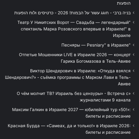
הופעות
בניה ברבי - חוגג עשור על הבמות! 2026 - כרטיסים ולוח הופעות
"Театр У Никитских Ворот — Свадьба — легендарный
спектакль Марка Розовского впервые в Израиле!" в
Израиле
"Песняры — Pesniary" в Израиле
Отпетые Мошенники LIVE в Израиле 2026 — концерт
Гарика Богомазова в Тель-Авиве
Виктор Шендерович в Израиле: «Откуда взялся
Шендерович?» - съёмка программы с Марком Лави в Тель-
Авиве
«О чём молчит ТВ? Израиль без цензуры» - Встреча с
журналистами 9 канала
Максим Галкин в Израиле 2027 — юбилейный тур «50!»:
билеты и расписание
Красная Бурда — «Самеах, да и только!» в Израиле 2026:
билеты и расписание