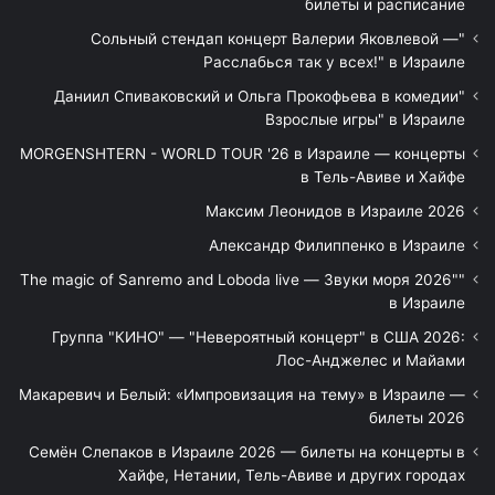
билеты и расписание
"Сольный стендап концерт Валерии Яковлевой —
Расслабься так у всех!" в Израиле
"Даниил Спиваковский и Ольга Прокофьева в комедии
Взрослые игры" в Израиле
MORGENSHTERN - WORLD TOUR '26 в Израиле — концерты
в Тель-Авиве и Хайфе
Максим Леонидов в Израиле 2026
Александр Филиппенко в Израиле
"The magic of Sanremo and Loboda live — Звуки моря 2026"
в Израиле
Группа "КИНО" — "Невероятный концерт" в США 2026:
Лос-Анджелес и Майами
Макаревич и Белый: «Импровизация на тему» в Израиле —
билеты 2026
Семён Слепаков в Израиле 2026 — билеты на концерты в
Хайфе, Нетании, Тель-Авиве и других городах