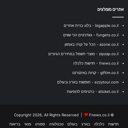
אתרים מומלצים
bigapple.co.il - בלוג בניית אתרים
fungets.co.il - גאדג'טים הכי שווים
azone.co.il - הכל על קניה באמזון
zipzap.co.il - מוצרי חשמל במחירים הגיוניים
fnews.co.il - חדשות כלכלה
giftim.co.il - קניות באינטרנט
ezzytour.com - חופשות בארץ ובעולם
aticket.co.il - כרטיסים להופעות
Fnews.co.il
© Copyright 2026, All Rights Reserved |
חדשות
כלכלה
בארץ
בעולם
טכנולוגיה
ספורט
פנאי
בריאות