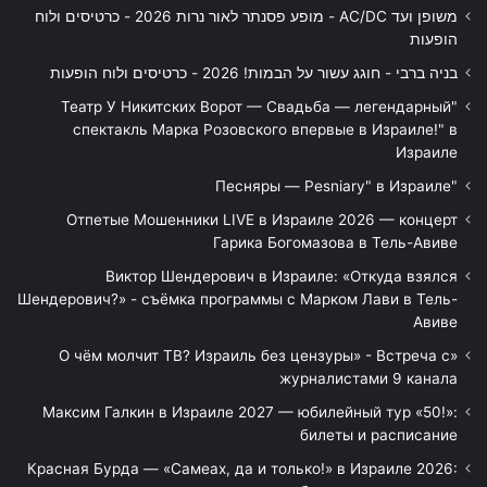
משופן ועד AC/DC - מופע פסנתר לאור נרות 2026 - כרטיסים ולוח
הופעות
בניה ברבי - חוגג עשור על הבמות! 2026 - כרטיסים ולוח הופעות
"Театр У Никитских Ворот — Свадьба — легендарный
спектакль Марка Розовского впервые в Израиле!" в
Израиле
"Песняры — Pesniary" в Израиле
Отпетые Мошенники LIVE в Израиле 2026 — концерт
Гарика Богомазова в Тель-Авиве
Виктор Шендерович в Израиле: «Откуда взялся
Шендерович?» - съёмка программы с Марком Лави в Тель-
Авиве
«О чём молчит ТВ? Израиль без цензуры» - Встреча с
журналистами 9 канала
Максим Галкин в Израиле 2027 — юбилейный тур «50!»:
билеты и расписание
Красная Бурда — «Самеах, да и только!» в Израиле 2026: