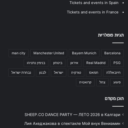
Tickets and events in Spain
Tickets and events in France
תגיות פופולריות
man city
Manchester United
Bayern Munich
Barcelona
PSG
Real Madrid
איראן
ביטחון
בנימין נתניהו
חיזבאללה
חמאס
טורקיה
ישראל
לבנון
נבחרת ישראל
פיגוע
צהל
קרואטיה
תוכן מקודם
SHEEP.CO DANCE PARTY — ЛЕТО 2026 в Калгари
Лия Ахеджакова в спектакле Мой внук Вениамин