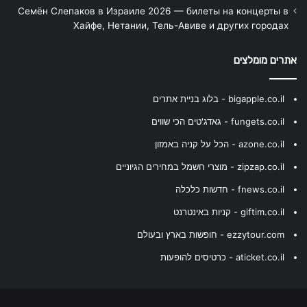
Семён Слепаков в Израиле 2026 — билеты на концерты в
Хайфе, Нетании, Тель-Авиве и других городах
אתרים מומלצים
bigapple.co.il - בלוג בניית אתרים
fungets.co.il - גאדג'טים הכי שווים
azone.co.il - הכל על קניה באמזון
zipzap.co.il - מוצרי חשמל במחירים הגיוניים
fnews.co.il - חדשות כלכלה
giftim.co.il - קניות באינטרנט
ezzytour.com - חופשות בארץ ובעולם
aticket.co.il - כרטיסים להופעות