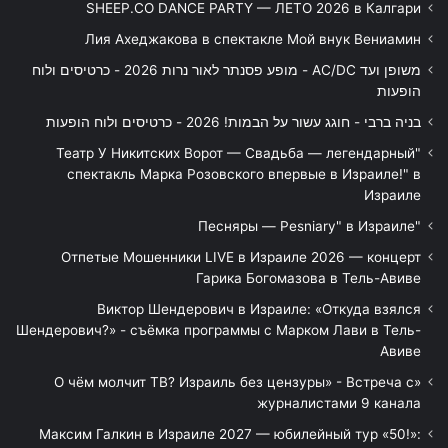
SHEEP.CO DANCE PARTY — ЛЕТО 2026 в Калгари
Лия Ахеджакова в спектакле Мой внук Вениамин
משופן ועד AC/DC - מופע פסנתר לאור נרות 2026 - כרטיסים ולוח
הופעות
בניה ברבי - חוגג עשור על הבמות! 2026 - כרטיסים ולוח הופעות
"Театр У Никитских Ворот — Свадьба — легендарный
спектакль Марка Розовского впервые в Израиле!" в
Израиле
"Песняры — Pesniary" в Израиле
Отпетые Мошенники LIVE в Израиле 2026 — концерт
Гарика Богомазова в Тель-Авиве
Виктор Шендерович в Израиле: «Откуда взялся
Шендерович?» - съёмка программы с Марком Лави в Тель-
Авиве
«О чём молчит ТВ? Израиль без цензуры» - Встреча с
журналистами 9 канала
Максим Галкин в Израиле 2027 — юбилейный тур «50!»: