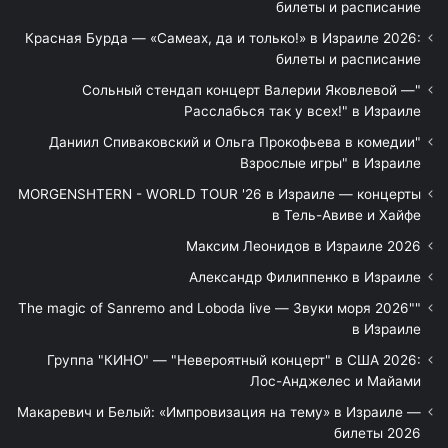
билеты и расписание
Красная Бурда — «Самеах, да и только!» в Израиле 2026:
билеты и расписание
"Сольный стендап концерт Валерии Яковлевой —
Расслабься так у всех!" в Израиле
"Даниил Спиваковский и Ольга Прокофьева в комедии
Взрослые игры" в Израиле
MORGENSHTERN - WORLD TOUR '26 в Израиле — концерты
в Тель-Авиве и Хайфе
Максим Леонидов в Израиле 2026
Александр Филиппенко в Израиле
"The magic of Sanremo and Loboda live — Звуки моря 2026"
в Израиле
Группа "КИНО" — "Невероятный концерт" в США 2026:
Лос-Анджелес и Майами
Макаревич и Белый: «Импровизация на тему» в Израиле —
билеты 2026