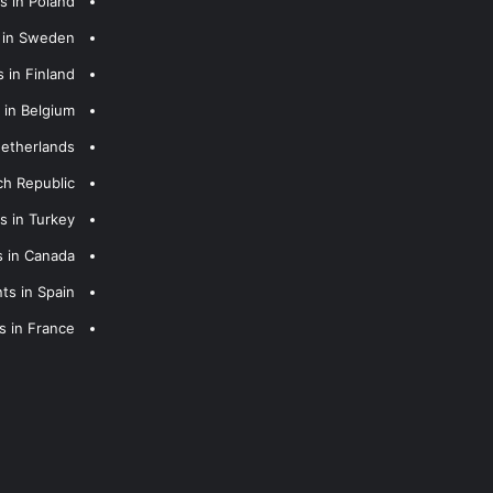
s in Poland
s in Sweden
 in Finland
 in Belgium
Netherlands
ch Republic
s in Turkey
s in Canada
ts in Spain
s in France