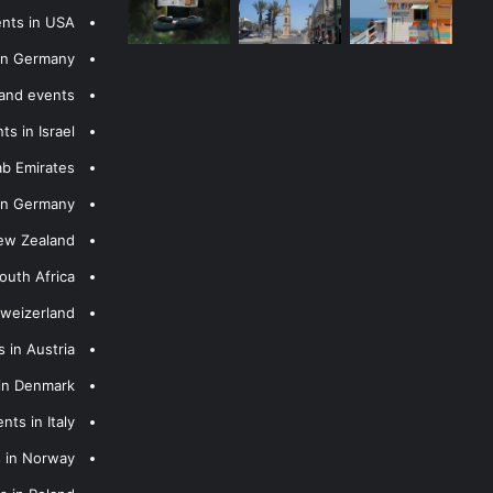
ents in USA
 in Germany
 and events
s in Israel
ab Emirates
 in Germany
New Zealand
outh Africa
hweizerland
 in Austria
 in Denmark
nts in Italy
s in Norway