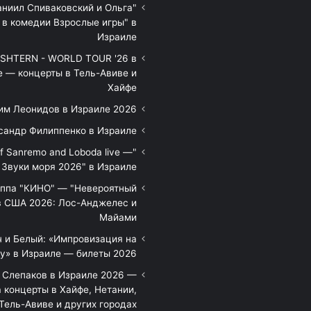
аниил Спиваковский и Ольга
 в комедии Взрослые игры" в
Израиле
HTERN - WORLD TOUR '26 в
е — концерты в Тель-Авиве и
Хайфе
им Леонидов в Израиле 2026
сандр Филиппенко в Израиле
of Sanremo and Loboda live —
Звуки моря 2026" в Израиле
уппа "КИНО" — "Невероятный
в США 2026: Лос-Анджелес и
Майами
 и Белый: «Импровизация на
у» в Израиле — билеты 2026
 Слепаков в Израиле 2026 —
 концерты в Хайфе, Нетании,
Тель-Авиве и других городах