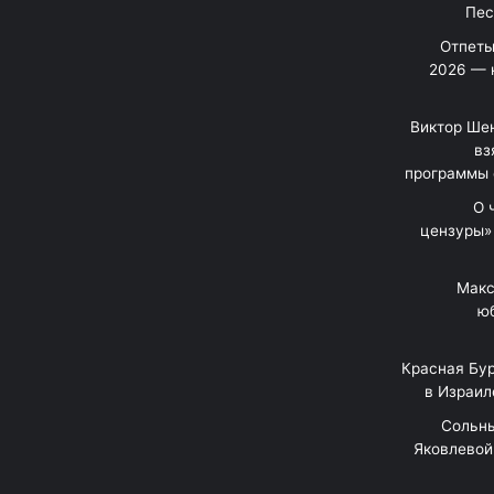
Отпеты
2026 — 
Виктор Шен
вз
программы 
«О
цензуры»
Макс
юб
Красная Бур
в Израил
"Сольн
Яковлевой 