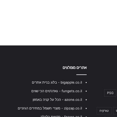
אתרים מומלצים
bigapple.co.il - בלוג בניית אתרים
fungets.co.il - גאדג'טים הכי שווים
PSG
azone.co.il - הכל על קניה באמזון
zipzap.co.il - מוצרי חשמל במחירים הגיוניים
טורקיה
fnews.co.il - חדשות כלכלה