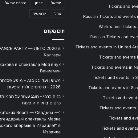
ישראל
לבנון
נבחרת ישראל
Tickets and ev
צהל
קרואטיה
Russian Tickets and events
World’s best tickets
תוכן מקודם
Russian Tickets and event
Tickets and events in United Ar
DANCE PARTY — ЛЕТО 2026 в
Калгари
Tickets and events
жакова в спектакле Мой внук
Tickets and events in 
Вениамин
Tickets and events in S
משופן ועד AC/DC - מופע 
2026 - כרטיסים ולוח הופעות
Tickets and events in Sc
Tickets and events
כרטיסים ולוח הופעות
Tickets and events
икитских Ворот — Свадьба —
Tickets and eve
егендарный спектакль Марка
ского впервые в Израиле!" в
Tickets and event
Израиле