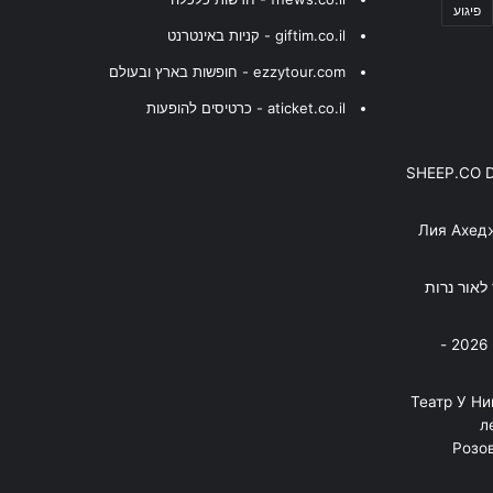
פיגוע
giftim.co.il - קניות באינטרנט
ezzytour.com - חופשות בארץ ובעולם
aticket.co.il - כרטיסים להופעות
SHEEP.CO 
Лия Ахед
פסנתר לאור נרות
בניה ברבי - חוגג עשור על הבמות! 2026 -
"Театр У Н
л
Розов