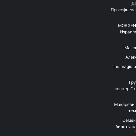
"Д
Прокофьева
MORGENS
Израил
Макс
Алек
"The magic 
Гр
концерт" 
Макаревич
тем
Семён
билеты на