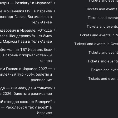
Tickets and event
"Песняры — Pesniary" в Израиле
Tickets and event
е Мошенники LIVE в Израиле
концерт Гарика Богомазова в
Tickets and events
Тель-Авиве
Tickets and events
дерович в Израиле: «Откуда
Tickets and events in 
ялся Шендерович?» - съёмка
с Марком Лави в Тель-Авиве
Tickets and events in Cze
 чём молчит ТВ? Израиль без
Tickets and event
 - Встреча с журналистами 9
канала
Tickets and event
им Галкин в Израиле 2027 —
Tickets and even
илейный тур «50!»: билеты и
Tickets and event
расписание
да — «Самеах, да и только!»
е 2026: билеты и расписание
ый стендап концерт Валерии
— Расслабься так у всех!" в
Израиле