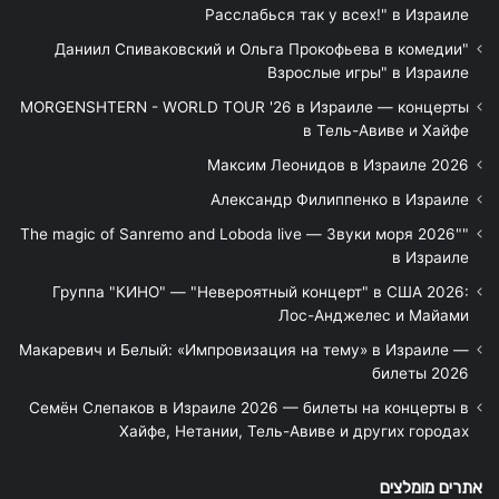
Расслабься так у всех!" в Израиле
"Даниил Спиваковский и Ольга Прокофьева в комедии
Взрослые игры" в Израиле
MORGENSHTERN - WORLD TOUR '26 в Израиле — концерты
в Тель-Авиве и Хайфе
Максим Леонидов в Израиле 2026
Александр Филиппенко в Израиле
"The magic of Sanremo and Loboda live — Звуки моря 2026"
в Израиле
Группа "КИНО" — "Невероятный концерт" в США 2026:
Лос-Анджелес и Майами
Макаревич и Белый: «Импровизация на тему» в Израиле —
билеты 2026
Семён Слепаков в Израиле 2026 — билеты на концерты в
Хайфе, Нетании, Тель-Авиве и других городах
אתרים מומלצים