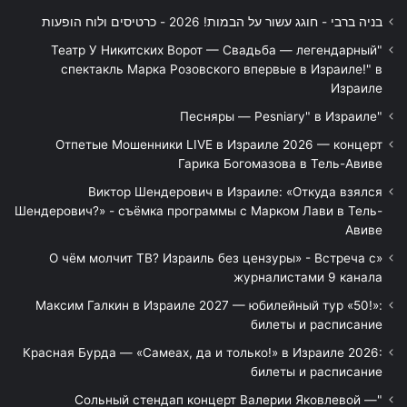
בניה ברבי - חוגג עשור על הבמות! 2026 - כרטיסים ולוח הופעות
"Театр У Никитских Ворот — Свадьба — легендарный
спектакль Марка Розовского впервые в Израиле!" в
Израиле
"Песняры — Pesniary" в Израиле
Отпетые Мошенники LIVE в Израиле 2026 — концерт
Гарика Богомазова в Тель-Авиве
Виктор Шендерович в Израиле: «Откуда взялся
Шендерович?» - съёмка программы с Марком Лави в Тель-
Авиве
«О чём молчит ТВ? Израиль без цензуры» - Встреча с
журналистами 9 канала
Максим Галкин в Израиле 2027 — юбилейный тур «50!»:
билеты и расписание
Красная Бурда — «Самеах, да и только!» в Израиле 2026:
билеты и расписание
"Сольный стендап концерт Валерии Яковлевой —