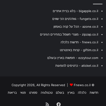
bigapple.co.il - בלוג בניית אתרים
fungets.co.il - גאדג'טים הכי שווים
azone.co.il - הכל על קניה באמזון
zipzap.co.il - מוצרי חשמל במחירים הגיוניים
fnews.co.il - חדשות כלכלה
giftim.co.il - קניות באינטרנט
ezzytour.com - חופשות בארץ ובעולם
aticket.co.il - כרטיסים להופעות
Fnews.co.il
© Copyright 2026, All Rights Reserved |
חדשות
כלכלה
בארץ
בעולם
טכנולוגיה
ספורט
פנאי
בריאות
Facebook
RSS