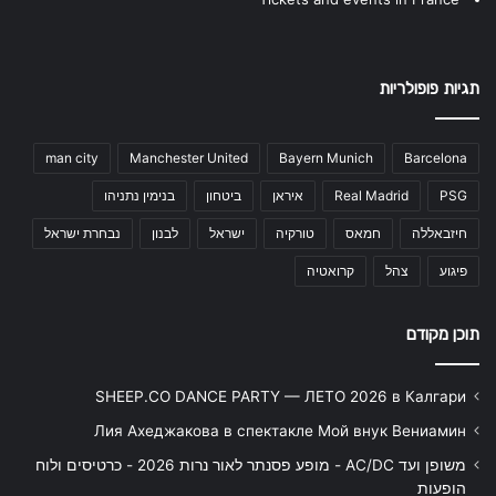
תגיות פופולריות
man city
Manchester United
Bayern Munich
Barcelona
PSG
Real Madrid
איראן
ביטחון
בנימין נתניהו
חיזבאללה
חמאס
טורקיה
ישראל
לבנון
נבחרת ישראל
פיגוע
צהל
קרואטיה
תוכן מקודם
SHEEP.CO DANCE PARTY — ЛЕТО 2026 в Калгари
Лия Ахеджакова в спектакле Мой внук Вениамин
משופן ועד AC/DC - מופע פסנתר לאור נרות 2026 - כרטיסים ולוח
הופעות